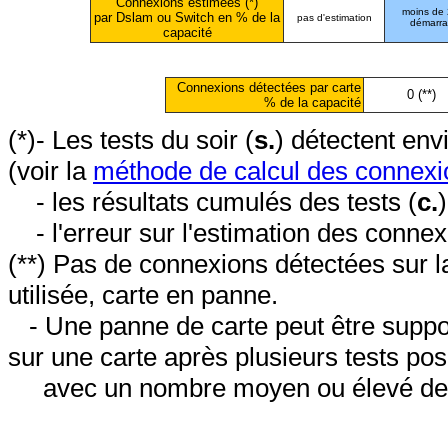
Connexions estimées (*)
moins de
par Dslam ou Switch en % de la
pas d'estimation
démarr
capacité
Connexions détectées par carte
0 (**)
% de la capacité
(*)- Les tests du soir (
s.
) détectent en
(voir la
méthode de calcul des connexi
- les résultats cumulés des tests (
c.
- l'erreur sur l'estimation des conne
(**) Pas de connexions détectées sur l
utilisée, carte en panne.
- Une panne de carte peut être suppos
sur une carte après plusieurs tests posi
avec un nombre moyen ou élevé de 