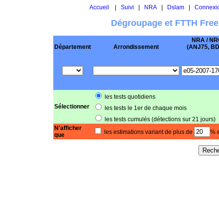
Accueil
|
Suivi
|
NRA
|
Dslam
|
Connexi
Dégroupage et FTTH Free
NRA / NR
Département
Arrondissement
(ANJ75, BD .
les tests quotidiens
Sélectionner
les tests le 1er de chaque mois
les tests cumulés (détections sur 21 jours)
N'afficher
les estimations variant de plus de
% e
que