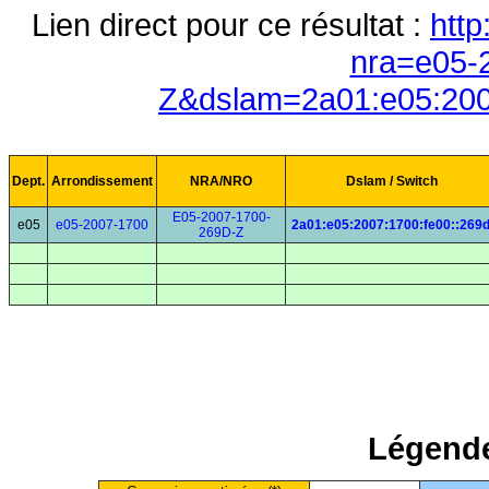
Lien direct pour ce résultat :
http
nra=e05-
Z&dslam=2a01:e05:200
Dept.
Arrondissement
NRA/NRO
Dslam / Switch
E05-2007-1700-
e05
e05-2007-1700
2a01:e05:2007:1700:fe00::269
269D-Z
Légende