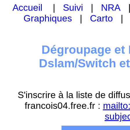
Accueil
|
Suivi
|
NRA
Graphiques
|
Carto
Dégroupage et 
Dslam/Switch e
S'inscrire à la liste de dif
francois04.free.fr :
mailto
subje