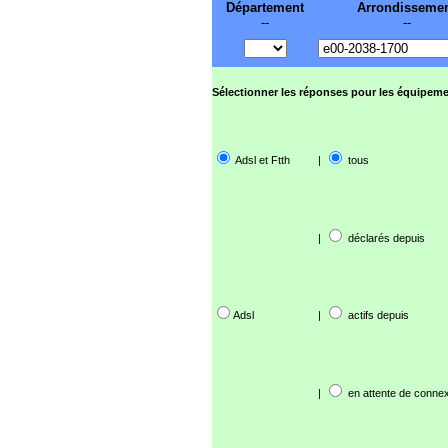
Département
Arrondisseme
--
--
Sélectionner les réponses pour les équipeme
Adsl et Ftth
|
tous
|
déclarés depuis
Adsl
|
actifs depuis
|
en attente de connex