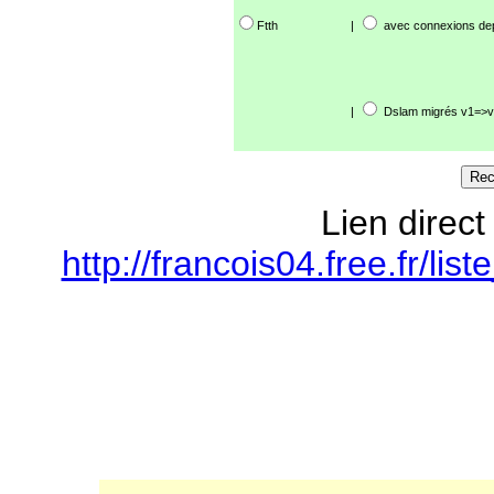
Ftth
|
avec connexions de
|
Dslam migrés v1=>v
Lien direct
http://francois04.free.fr/l