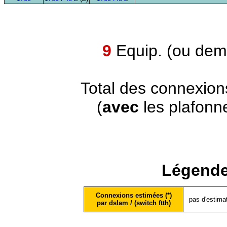
9
Equip. (ou demi
Total des connexion
(
avec
les plafonn
Légende
Connexions estimées (*)
pas d'estima
par dslam / (switch ftth)