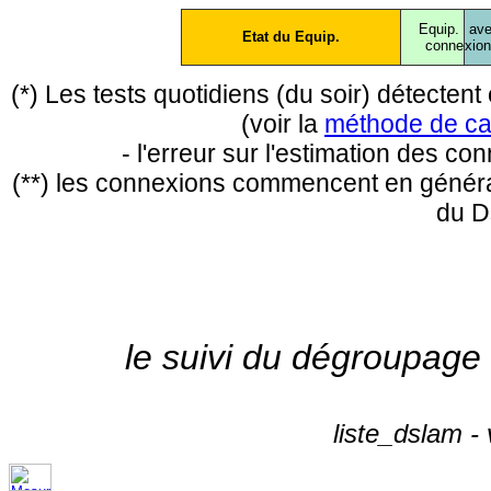
Equip.
ave
Etat du Equip.
conne
xio
(*) Les tests quotidiens (du soir) détecte
(voir la
méthode de ca
- l'erreur sur l'estimation des c
(**) les connexions commencent en général
du D
le suivi du dégroupage
liste_dslam -