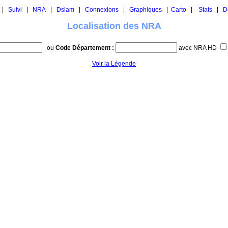
|
Suivi
|
NRA
|
Dslam
|
Connexions
|
Graphiques
|
Carto
|
Stats
|
D
Localisation des NRA
ou
Code Département :
avec NRA HD
Voir la Légende