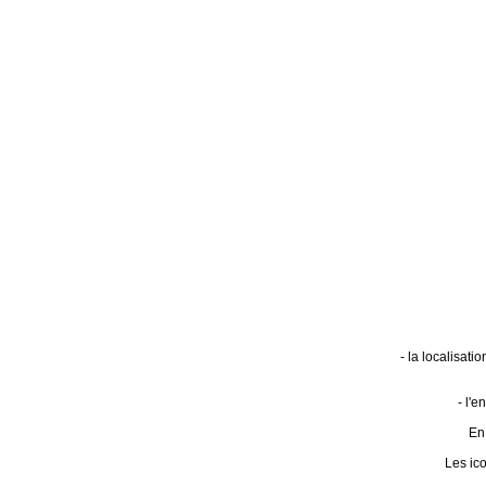
- la localisat
- l'
En 
Les ic