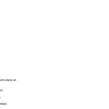
sins dans un
en.
.
chée)