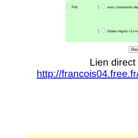
Ftth
|
avec connexions de
|
Dslam migrés v1=>v
Lien direct
http://francois04.free.