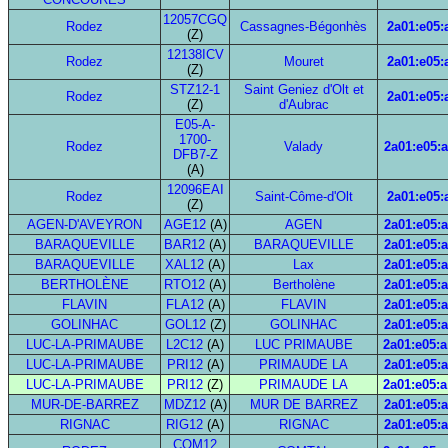
12057CGQ
Rodez
Cassagnes-Bégonhès
2a01:e05:
(Z)
12138ICV
Rodez
Mouret
2a01:e05:
(Z)
STZ12-1
Saint Geniez d'Olt et
Rodez
2a01:e05:
(Z)
d'Aubrac
E05-A-
1700-
Rodez
Valady
2a01:e05:a
DFB7-Z
(A)
12096EAI
Rodez
Saint-Côme-d'Olt
2a01:e05:
(Z)
AGEN-D'AVEYRON
AGE12
(A)
AGEN
2a01:e05:a
BARAQUEVILLE
BAR12
(A)
BARAQUEVILLE
2a01:e05:a
BARAQUEVILLE
XAL12
(A)
Lax
2a01:e05:a
BERTHOLÈNE
RTO12
(A)
Bertholène
2a01:e05:a
FLAVIN
FLA12
(A)
FLAVIN
2a01:e05:a
GOLINHAC
GOL12
(Z)
GOLINHAC
2a01:e05:a
LUC-LA-PRIMAUBE
L2C12
(A)
LUC PRIMAUBE
2a01:e05:a
LUC-LA-PRIMAUBE
PRI12
(A)
PRIMAUDE LA
2a01:e05:a
LUC-LA-PRIMAUBE
PRI12
(Z)
PRIMAUDE LA
2a01:e05:a
MUR-DE-BARREZ
MDZ12
(A)
MUR DE BARREZ
2a01:e05:a
RIGNAC
RIG12
(A)
RIGNAC
2a01:e05:a
COM12