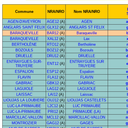
Commune
NRA/NRO
Nom NRA/NRO
AGEN-D'AVEYRON
AGE12
(A)
AGEN
a
ANGLARS SAINT FELIX
GLX12
(A)
ANGLARS ST FELIX
BARAQUEVILLE
BAR12
(A)
Baraqueville
b
BARAQUEVILLE
XAL12
(A)
Lax
BERTHOLÈNE
RTO12
(A)
Bertholène
BOZOULS
BOZ12
(A)
Bozouls
b
DRUELLE
DRU12
(A)
DRUELLE
d
ENTRAYGUES-SUR-
ENTRAYGUES SUR
ENT12
(A)
TRUYERE
TRUYERE
ESPALION
ESP12
(A)
Espalion
e
FLAVIN
FLA12
(A)
FLAVIN
GABRIAC
GBK12
(A)
GABRIAC
g
LAGUIOLE
LAG12
(A)
LAGUIOLE
LAISSAC
LAI12
(A)
Laissac
LIOUJAS LA LOUBIERE
OUJ12
(A)
LIOUJAS CASTELETS
o
LUC-LA-PRIMAUBE
L2C12
(A)
LUC PRIMAUBE
LUC-LA-PRIMAUBE
PRI12
(A)
PRIMAUDE (LA)
MARCILLAC-VALLON
MCL12
(A)
MARCILLAC-VALLON
m
MONTROZIER
GAG12
(A)
GAGES
g