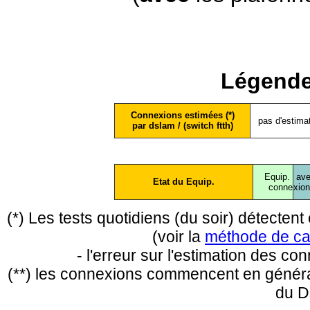
Légende
Connexions estimées (*)
pas d'estima
par dslam / (switch ftth)
Equip.
ave
Etat du Equip.
conne
xio
(*) Les tests quotidiens (du soir) détecte
(voir la
méthode de ca
- l'erreur sur l'estimation des c
(**) les connexions commencent en général
du D