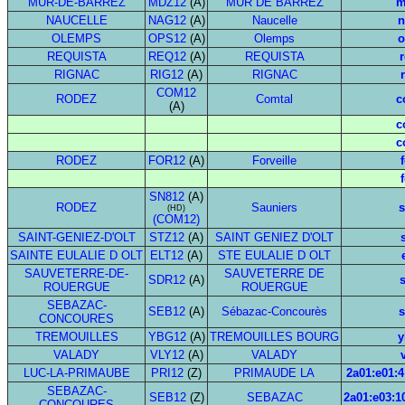
MUR-DE-BARREZ
MDZ12
(A)
MUR DE BARREZ
m
NAUCELLE
NAG12
(A)
Naucelle
n
OLEMPS
OPS12
(A)
Olemps
o
REQUISTA
REQ12
(A)
REQUISTA
r
RIGNAC
RIG12
(A)
RIGNAC
COM12
RODEZ
Comtal
c
(A)
c
c
RODEZ
FOR12
(A)
Forveille
SN812
(A)
RODEZ
Sauniers
s
(HD)
(COM12)
SAINT-GENIEZ-D'OLT
STZ12
(A)
SAINT GENIEZ D'OLT
SAINTE EULALIE D OLT
ELT12
(A)
STE EULALIE D OLT
SAUVETERRE-DE-
SAUVETERRE DE
SDR12
(A)
s
ROUERGUE
ROUERGUE
SEBAZAC-
SEB12
(A)
Sébazac-Concourès
s
CONCOURES
TREMOUILLES
YBG12
(A)
TREMOUILLES BOURG
y
VALADY
VLY12
(A)
VALADY
LUC-LA-PRIMAUBE
PRI12
(Z)
PRIMAUDE LA
2a01:e01:4
SEBAZAC-
SEB12
(Z)
SEBAZAC
2a01:e03:1
CONCOURES