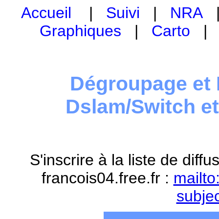
Accueil
|
Suivi
|
NRA
Graphiques
|
Carto
Dégroupage et 
Dslam/Switch e
S'inscrire à la liste de dif
francois04.free.fr :
mailto
subje