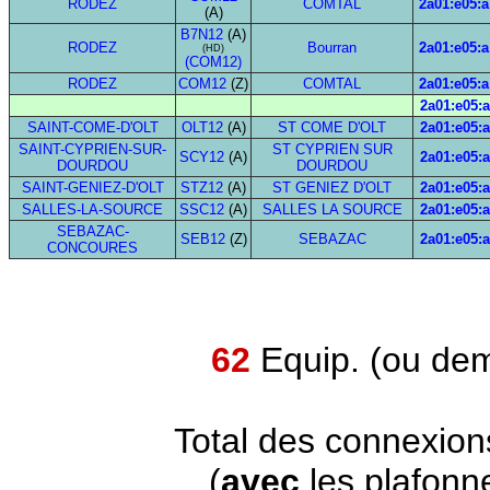
RODEZ
COMTAL
2a01:e05:a
(A)
B7N12
(A)
RODEZ
Bourran
2a01:e05:a
(HD)
(COM12)
RODEZ
COM12
(Z)
COMTAL
2a01:e05:a
2a01:e05:a
SAINT-COME-D'OLT
OLT12
(A)
ST COME D'OLT
2a01:e05:a
SAINT-CYPRIEN-SUR-
ST CYPRIEN SUR
SCY12
(A)
2a01:e05:a
DOURDOU
DOURDOU
SAINT-GENIEZ-D'OLT
STZ12
(A)
ST GENIEZ D'OLT
2a01:e05:a
SALLES-LA-SOURCE
SSC12
(A)
SALLES LA SOURCE
2a01:e05:a
SEBAZAC-
SEB12
(Z)
SEBAZAC
2a01:e05:a
CONCOURES
62
Equip. (ou dem
Total des connexion
(
avec
les plafonn