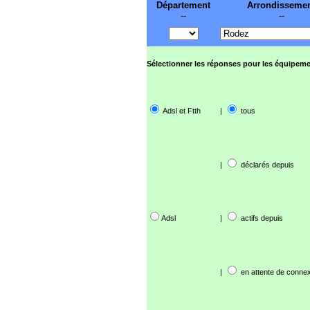
Département
Arrondisseme
--
--
Sélectionner les réponses pour les équipeme
Adsl et Ftth
|
tous
|
déclarés depuis
Adsl
|
actifs depuis
|
en attente de connex