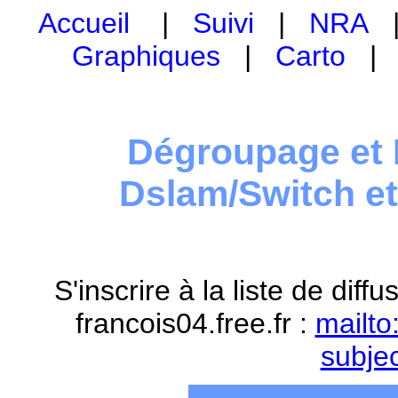
Accueil
|
Suivi
|
NRA
Graphiques
|
Carto
Dégroupage et 
Dslam/Switch e
S'inscrire à la liste de dif
francois04.free.fr :
mailto
subje