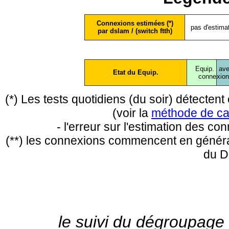
Connexions estimées (*)
pas d'estima
par dslam / (switch ftth)
Equip.
ave
Etat du Equip.
conne
xio
(*) Les tests quotidiens (du soir) détecte
(voir la
méthode de ca
- l'erreur sur l'estimation des c
(**) les connexions commencent en général
du D
le suivi du dégroupage