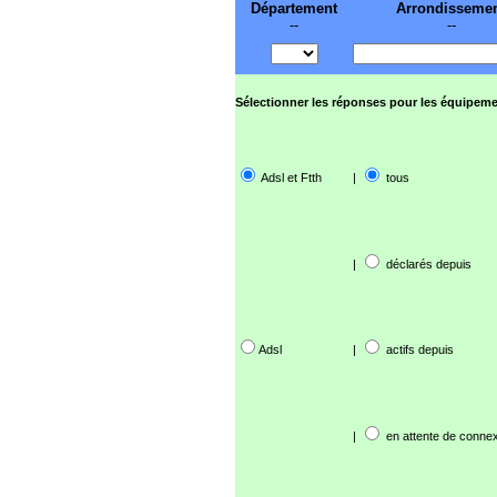
Département
Arrondisseme
--
--
Sélectionner les réponses pour les équipeme
Adsl et Ftth
|
tous
|
déclarés depuis
Adsl
|
actifs depuis
|
en attente de connex