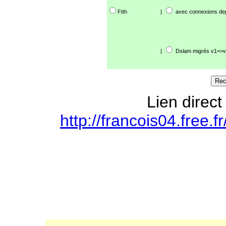
Ftth
|
avec connexions de
|
Dslam migrés v1=>v
Lien direct
http://francois04.free