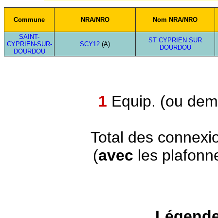
Commune
NRA/NRO
Nom NRA/NRO
SAINT-
ST CYPRIEN SUR
CYPRIEN-SUR-
SCY12
(A)
DOURDOU
DOURDOU
1
Equip. (ou demi
Total des connexi
(
avec
les plafonn
Légende