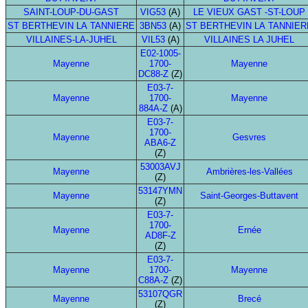
SAINT-LOUP-DU-GAST
VIG53
(A)
LE VIEUX GAST -ST-LOUP
ST BERTHEVIN LA TANNIERE
3BN53
(A)
ST BERTHEVIN LA TANNIER
VILLAINES-LA-JUHEL
VIL53
(A)
VILLAINES LA JUHEL
E02-1005-
Mayenne
1700-
Mayenne
DC88-Z
(Z)
E03-7-
Mayenne
1700-
Mayenne
884A-Z
(A)
E03-7-
1700-
Mayenne
Gesvres
ABA6-Z
(Z)
53003AVJ
Mayenne
Ambrières-les-Vallées
(Z)
53147YMN
Mayenne
Saint-Georges-Buttavent
(Z)
E03-7-
1700-
Mayenne
Ernée
AD8F-Z
(Z)
E03-7-
Mayenne
1700-
Mayenne
C88A-Z
(Z)
53107QGR
Mayenne
Brecé
(Z)