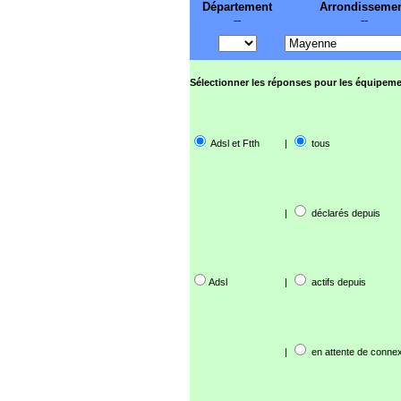
Département
Arrondisseme
--
--
Sélectionner les réponses pour les équipeme
Adsl et Ftth
|
tous
|
déclarés depuis
Adsl
|
actifs depuis
|
en attente de connex