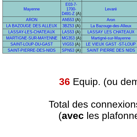
E03-7-
Mayenne
1700-
Levaré
D491-Z
(A)
ARON
AN553
(A)
Aron
LA BAZOUGE DES ALLEUX
3BZ53
(A)
La Bazouge-des-Alleux
LASSAY-LES-CHATEAUX
LAS53
(A)
LASSAY LES CHATEAUX
MARTIGNE-SUR-MAYENNE
MG353
(A)
Martigné-sur-Mayenne
SAINT-LOUP-DU-GAST
VIG53
(A)
LE VIEUX GAST -ST-LOUP
SAINT-PIERRE-DES-NIDS
SPN53
(A)
SAINT PIERRE DES NIDS
36
Equip. (ou dem
Total des connexion
(
avec
les plafonn