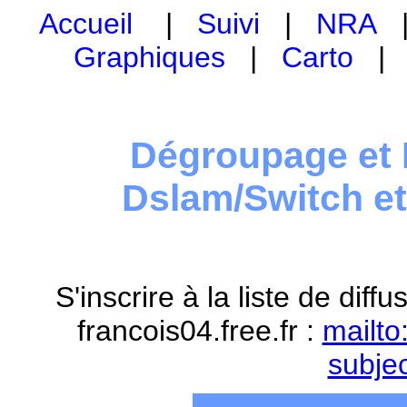
Accueil
|
Suivi
|
NRA
Graphiques
|
Carto
Dégroupage et 
Dslam/Switch e
S'inscrire à la liste de dif
francois04.free.fr :
mailto
subje