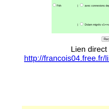
Ftth
|
avec connexions de
|
Dslam migrés v1=>v
Lien direct
http://francois04.free.f