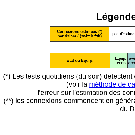
Légende
Connexions estimées (*)
pas d'estima
par dslam / (switch ftth)
Equip.
ave
Etat du Equip.
conne
xio
(*) Les tests quotidiens (du soir) détecte
(voir la
méthode de ca
- l'erreur sur l'estimation des c
(**) les connexions commencent en général
du D