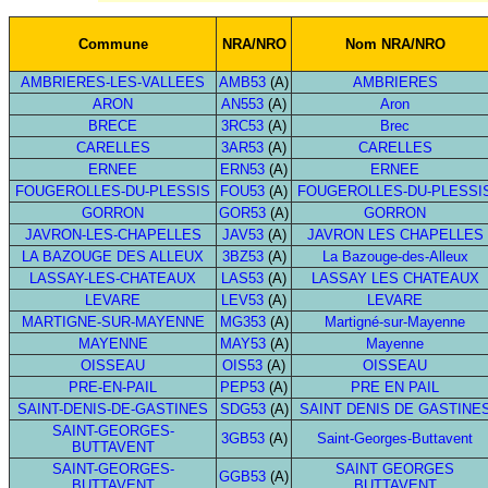
Commune
NRA/NRO
Nom NRA/NRO
AMBRIERES-LES-VALLEES
AMB53
(A)
AMBRIERES
ARON
AN553
(A)
Aron
BRECE
3RC53
(A)
Brec
CARELLES
3AR53
(A)
CARELLES
ERNEE
ERN53
(A)
ERNEE
FOUGEROLLES-DU-PLESSIS
FOU53
(A)
FOUGEROLLES-DU-PLESSI
GORRON
GOR53
(A)
GORRON
JAVRON-LES-CHAPELLES
JAV53
(A)
JAVRON LES CHAPELLES
LA BAZOUGE DES ALLEUX
3BZ53
(A)
La Bazouge-des-Alleux
LASSAY-LES-CHATEAUX
LAS53
(A)
LASSAY LES CHATEAUX
LEVARE
LEV53
(A)
LEVARE
MARTIGNE-SUR-MAYENNE
MG353
(A)
Martigné-sur-Mayenne
MAYENNE
MAY53
(A)
Mayenne
OISSEAU
OIS53
(A)
OISSEAU
PRE-EN-PAIL
PEP53
(A)
PRE EN PAIL
SAINT-DENIS-DE-GASTINES
SDG53
(A)
SAINT DENIS DE GASTINE
SAINT-GEORGES-
3GB53
(A)
Saint-Georges-Buttavent
BUTTAVENT
SAINT-GEORGES-
SAINT GEORGES
GGB53
(A)
BUTTAVENT
BUTTAVENT