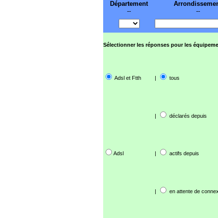
Département
Arrondisseme
--
--
Sélectionner les réponses pour les équipeme
Adsl et Ftth
|
tous
|
déclarés depuis
Adsl
|
actifs depuis
|
en attente de connex