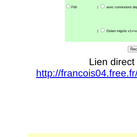
Ftth
|
avec connexions de
|
Dslam migrés v1=>v
Lien direct
http://francois04.free