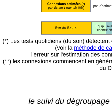
Connexions estimées (*)
pas d'estima
par dslam / (switch ftth)
Equip.
ave
Etat du Equip.
conne
xio
(*) Les tests quotidiens (du soir) détecte
(voir la
méthode de ca
- l'erreur sur l'estimation des c
(**) les connexions commencent en général
du D
le suivi du dégroupage