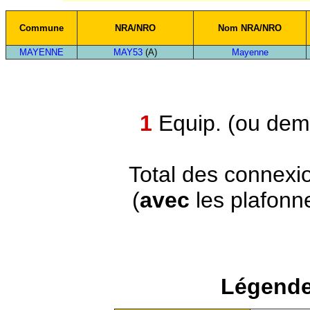
Commune
NRA/NRO
Nom NRA/NRO
MAYENNE
MAY53
(A)
Mayenne
1
Equip. (ou demi
Total des connexi
(
avec
les plafonn
Légende