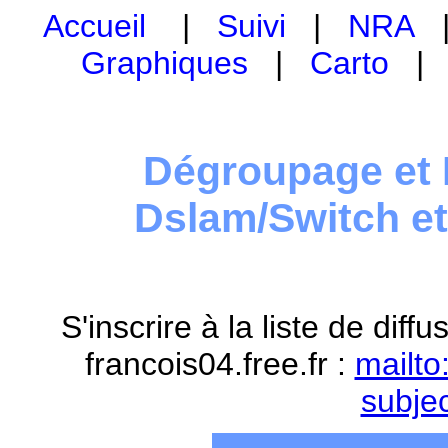
Accueil
|
Suivi
|
NRA
Graphiques
|
Carto
Dégroupage et 
Dslam/Switch e
S'inscrire à la liste de dif
francois04.free.fr :
mailto
subje