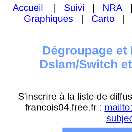
Accueil
|
Suivi
|
NRA
Graphiques
|
Carto
Dégroupage et 
Dslam/Switch e
S'inscrire à la liste de dif
francois04.free.fr :
mailto
subje