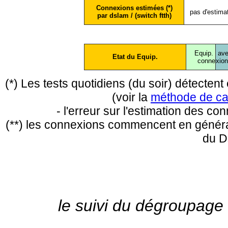
Connexions estimées (*)
pas d'estima
par dslam / (switch ftth)
Equip.
ave
Etat du Equip.
conne
xio
(*) Les tests quotidiens (du soir) détecte
(voir la
méthode de ca
- l'erreur sur l'estimation des c
(**) les connexions commencent en général
du D
le suivi du dégroupage