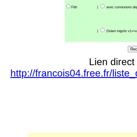
Ftth
|
avec connexions de
|
Dslam migrés v1=>v
Lien direct
http://francois04.free.fr/li