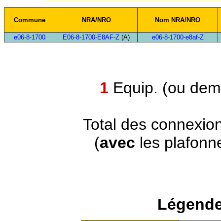
Commune
NRA/NRO
Nom NRA/NRO
e06-8-1700
E06-8-1700-E8AF-Z
(A)
e06-8-1700-e8af-Z
1
Equip. (ou demi
Total des connexio
(
avec
les plafonn
Légende