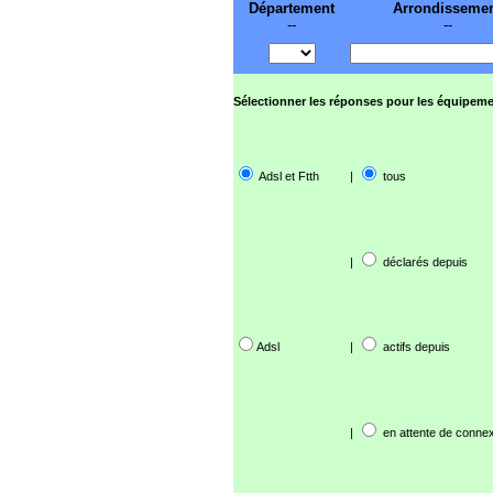
Département
Arrondisseme
--
--
Sélectionner les réponses pour les équipeme
Adsl et Ftth
|
tous
|
déclarés depuis
Adsl
|
actifs depuis
|
en attente de connex