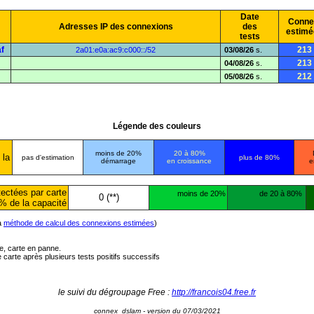
Date
Conne
Adresses IP des connexions
des
estimé
tests
f
213
2a01:e0a:ac9:c000::/52
03/08/26
s.
213
04/08/26
s.
212
05/08/26
s.
Légende des couleurs
moins de 20%
20 à 80%
 la
pas d'estimation
plus de 80%
démarrage
en croissance
e
ectées par carte
moins de 20%
de 20 à 80%
0 (**)
% de la capacité
la
méthode de calcul des connexions estimées
)
ée, carte en panne.
carte après plusieurs tests positifs successifs
le suivi du dégroupage Free :
http://francois04.free.fr
connex_dslam - version du 07/03/2021