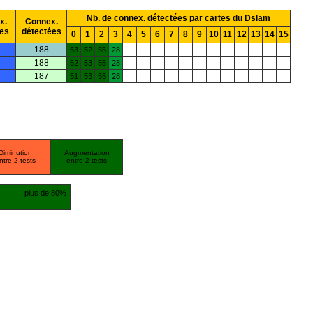
Nb. de connex. détectées par cartes du Dslam
x.
Connex.
es
détectées
0
1
2
3
4
5
6
7
8
9
10
11
12
13
14
15
188
53
52
55
28
188
52
53
55
28
187
51
53
55
28
Diminution
Augmentation
ntre 2 tests
entre 2 tests
plus de 80%