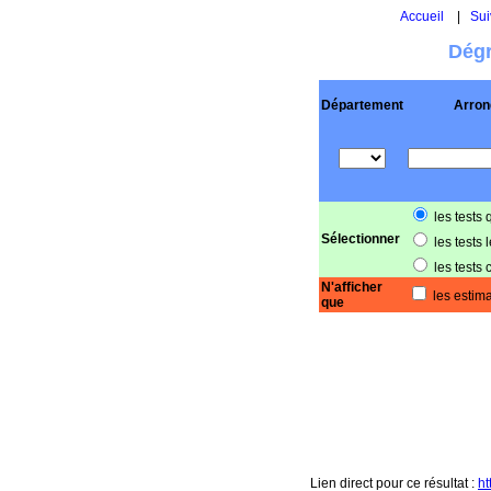
Accueil
|
Sui
Dégr
Département
Arron
les tests 
Sélectionner
les tests 
les tests 
N'afficher
les estima
que
Lien direct pour ce résultat :
ht