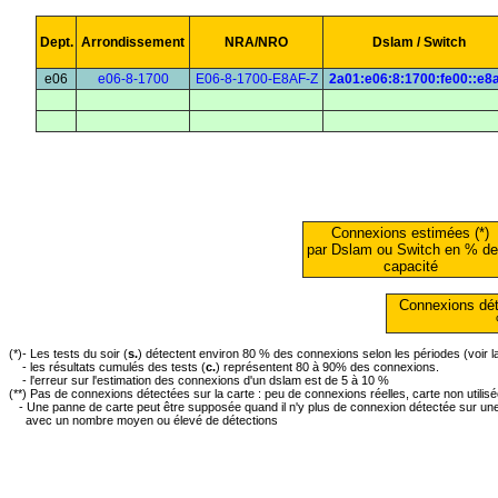
Dept.
Arrondissement
NRA/NRO
Dslam / Switch
e06
e06-8-1700
E06-8-1700-E8AF-Z
2a01:e06:8:1700:fe00::e8a
Connexions estimées (*)
par Dslam ou Switch en % de
capacité
Connexions dét
(*)- Les tests du soir (
s.
) détectent environ 80 % des connexions selon les périodes (voir 
- les résultats cumulés des tests (
c.
) représentent 80 à 90% des connexions.
- l'erreur sur l'estimation des connexions d'un dslam est de 5 à 10 %
(**) Pas de connexions détectées sur la carte : peu de connexions réelles, carte non utilis
- Une panne de carte peut être supposée quand il n'y plus de connexion détectée sur une 
avec un nombre moyen ou élevé de détections