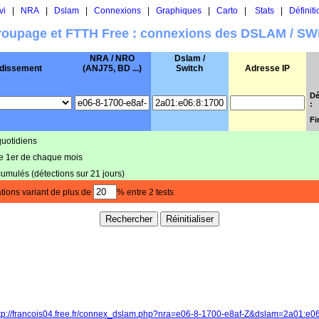
vi
|
NRA
|
Dslam
|
Connexions
|
Graphiques
|
Carto
|
Stats
|
Définiti
oupage et FTTH Free : connexions des DSLAM / S
NRA / NRO
Dslam /
dissement
(ANJ75, BD ...)
Switch
Adresse IP
Dé
:
Fi
quotidiens
le 1er de chaque mois
cumulés (détections sur 21 jours)
tions variant de plus de
% entre 2 tests
tp://francois04.free.fr/connex_dslam.php?nra=e06-8-1700-e8af-Z&dslam=2a01:e0