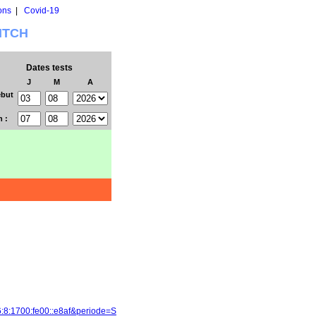
ons
|
Covid-19
WITCH
Dates tests
J
M
A
but
n :
6:8:1700:fe00::e8af&periode=S