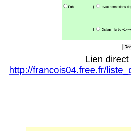
Ftth
|
avec connexions de
|
Dslam migrés v1=>v
Lien direct
http://francois04.free.fr/li