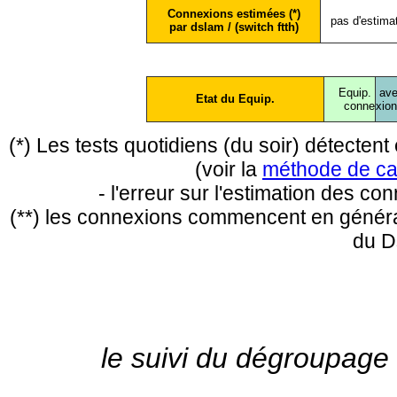
Connexions estimées (*)
pas d'estima
par dslam / (switch ftth)
Equip.
ave
Etat du Equip.
conne
xio
(*) Les tests quotidiens (du soir) détecte
(voir la
méthode de ca
- l'erreur sur l'estimation des c
(**) les connexions commencent en général
du D
le suivi du dégroupage