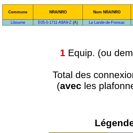
Commune
NRA/NRO
Nom NRA/NRO
Libourne
E05-5-1711-A8A9-Z
(A)
La Lande-de-Fronsac
1
Equip. (ou demi
Total des connexi
(
avec
les plafonn
Légende