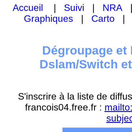
Accueil
|
Suivi
|
NRA
Graphiques
|
Carto
Dégroupage et 
Dslam/Switch e
S'inscrire à la liste de dif
francois04.free.fr :
mailto
subje