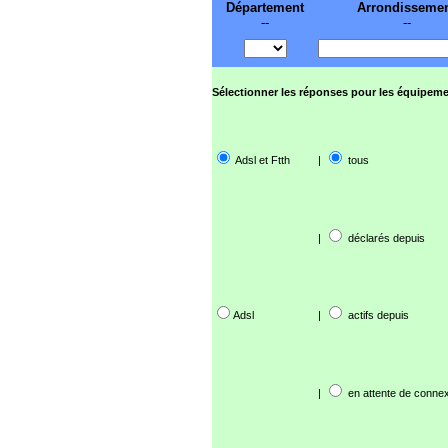
Département
Arrondisseme
--
--
Sélectionner les réponses pour les équipeme
Adsl et Ftth
|
tous
|
déclarés depuis
Adsl
|
actifs depuis
|
en attente de connex