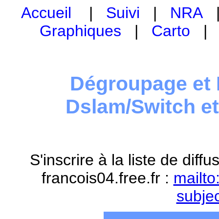
Accueil
|
Suivi
|
NRA
Graphiques
|
Carto
Dégroupage et 
Dslam/Switch e
S'inscrire à la liste de dif
francois04.free.fr :
mailto
subje