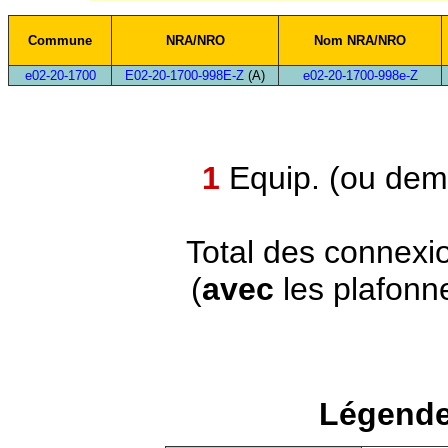
Commune
NRA/NRO
Nom NRA/NRO
e02-20-1700
E02-20-1700-998E-Z
(A)
e02-20-1700-998e-Z
1
Equip. (ou demi
Total des connexi
(
avec
les plafonn
Légende