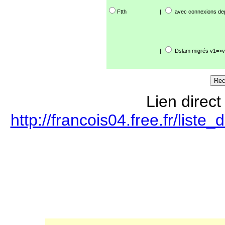
Ftth
|
avec connexions de
|
Dslam migrés v1=>v
Lien direct
http://francois04.free.fr/lis