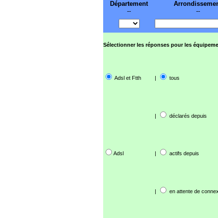
Département
Arrondisseme
--
--
Sélectionner les réponses pour les équipeme
Adsl et Ftth
|
tous
|
déclarés depuis
Adsl
|
actifs depuis
|
en attente de connex