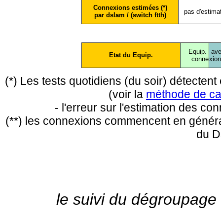
Connexions estimées (*)
pas d'estima
par dslam / (switch ftth)
Equip.
ave
Etat du Equip.
conne
xio
(*) Les tests quotidiens (du soir) détecte
(voir la
méthode de ca
- l'erreur sur l'estimation des c
(**) les connexions commencent en général
du D
le suivi du dégroupage