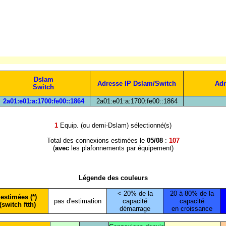
Dslam
Adresse IP Dslam/Switch
Adr
Switch
2a01:e01:a:1700:fe00::1864
2a01:e01:a:1700:fe00::1864
1
Equip. (ou demi-Dslam) sélectionné(s)
Total des connexions estimées le
05/08
:
107
(
avec
les plafonnements par équipement)
Légende des couleurs
< 20% de la
20 à 80% de la
estimées (*)
pas d'estimation
capacité
capacité
(switch ftth)
démarrage
en croissance