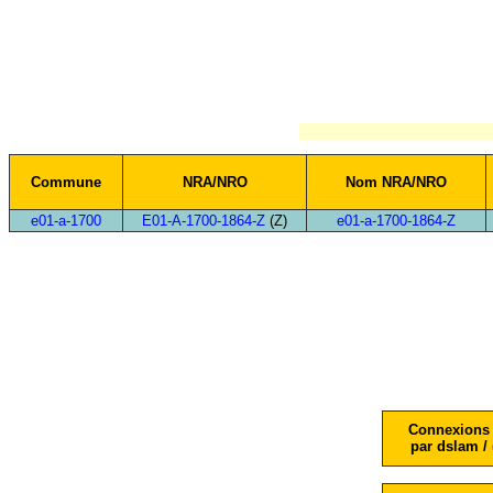
Commune
NRA/NRO
Nom NRA/NRO
e01-a-1700
E01-A-1700-1864-Z
(Z)
e01-a-1700-1864-Z
Connexions 
par dslam / 