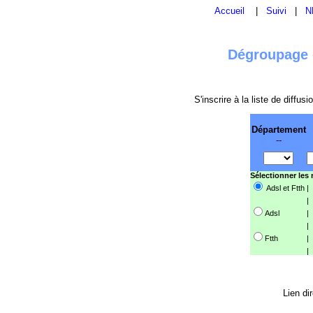
Accueil
|
Suivi
|
N
Dégroupage e
S'inscrire à la liste de diffu
Département
--
Sélectionner les
Adsl et Ftth
|
|
Adsl
|
|
Ftth
|
|
Lien di