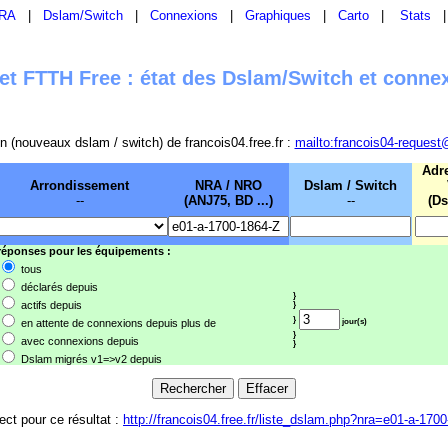
RA
|
Dslam/Switch
|
Connexions
|
Graphiques
|
Carto
|
Stats
t FTTH Free : état des Dslam/Switch et conne
sion (nouveaux dslam / switch) de francois04.free.fr :
mailto:francois04-request
Adr
Arrondissement
NRA / NRO
Dslam / Switch
--
(ANJ75, BD ...)
--
(Ds
 réponses pour les équipements :
tous
déclarés depuis
}
actifs depuis
}
}
en attente de connexions depuis plus de
jour(s)
}
avec connexions depuis
}
Dslam migrés v1=>v2 depuis
rect pour ce résultat :
http://francois04.free.fr/liste_dslam.php?nra=e01-a-170