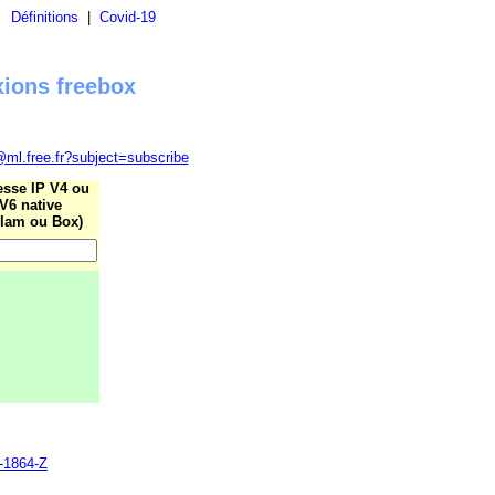
|
Définitions
|
Covid-19
xions freebox
@ml.free.fr?subject=subscribe
esse IP V4 ou
V6 native
lam ou Box)
0-1864-Z