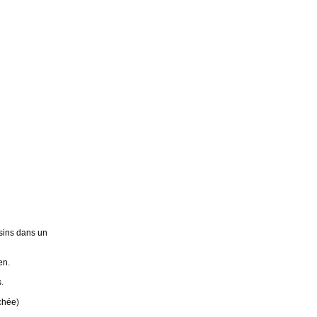
sins dans un
en.
.
chée)