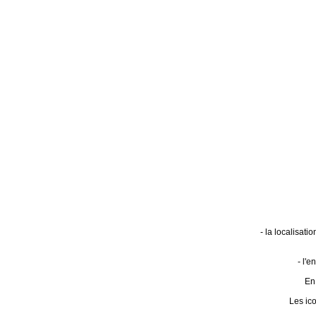
- la localisat
- l'
En 
Les ic