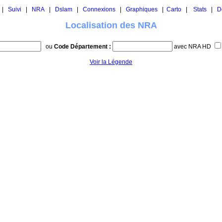
|
Suivi
|
NRA
|
Dslam
|
Connexions
|
Graphiques
|
Carto
|
Stats
|
D
Localisation des NRA
ou
Code Département :
avec NRA HD
Voir la Légende