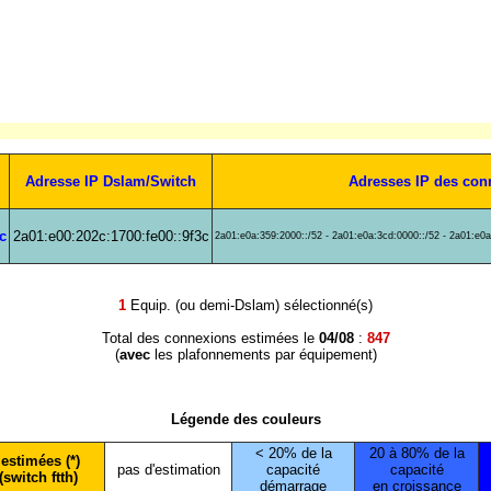
Adresse IP Dslam/Switch
Adresses IP des con
c
2a01:e00:202c:1700:fe00::9f3c
2a01:e0a:359:2000::/52 - 2a01:e0a:3cd:0000::/52 - 2a01:e0a
1
Equip. (ou demi-Dslam) sélectionné(s)
Total des connexions estimées le
04/08
:
847
(
avec
les plafonnements par équipement)
Légende des couleurs
< 20% de la
20 à 80% de la
estimées (*)
pas d'estimation
capacité
capacité
(switch ftth)
démarrage
en croissance