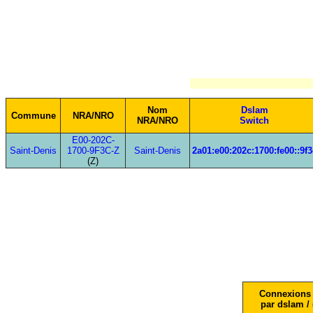
Nom
Dslam
Commune
NRA/NRO
NRA/NRO
Switch
E00-202C-
Saint-Denis
1700-9F3C-Z
Saint-Denis
2a01:e00:202c:1700:fe00::9f3
(Z)
Connexions 
par dslam / 