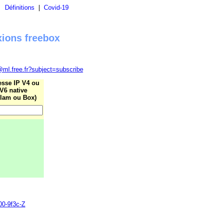
|
Définitions
|
Covid-19
xions freebox
@ml.free.fr?subject=subscribe
esse IP V4 ou
V6 native
lam ou Box)
00-9f3c-Z