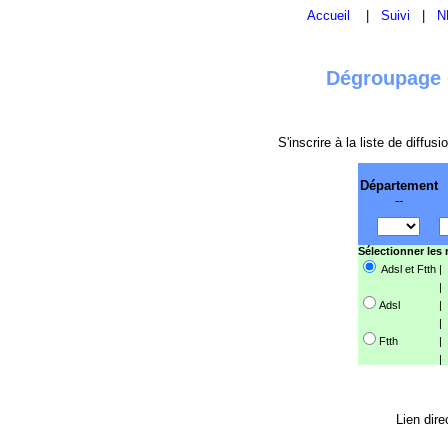
Accueil
|
Suivi
|
N
Dégroupage e
S'inscrire à la liste de diffu
Département
--
Sélectionner les
Adsl et Ftth
|
|
Adsl
|
|
Ftth
|
|
Lien dire