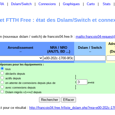
RA
|
Dslam/Switch
|
Connexions
|
Graphiques
|
Carto
|
Stats
t FTTH Free : état des Dslam/Switch et conne
sion (nouveaux dslam / switch) de francois04.free.fr :
mailto:francois04-request
Adr
Arrondissement
NRA / NRO
Dslam / Switch
--
(ANJ75, BD ...)
--
(Ds
 réponses pour les équipements :
tous
déclarés depuis
}
actifs depuis
}
}
en attente de connexions depuis plus de
jour(s)
}
avec connexions depuis
}
Dslam migrés v1=>v2 depuis
ct pour ce résultat :
http://francois04.free.fr/liste_dslam.php?nra=e00-202c-17