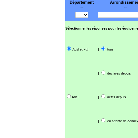
Département
Arrondisseme
--
--
Sélectionner les réponses pour les équipeme
Adsl et Ftth
|
tous
|
déclarés depuis
Adsl
|
actifs depuis
|
en attente de connex