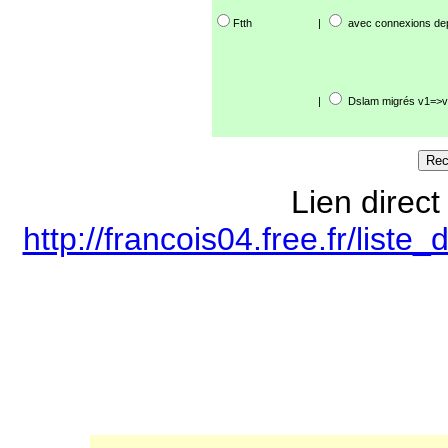
Ftth
|
avec connexions de
|
Dslam migrés v1=>v
Lien direct
http://francois04.free.fr/lis