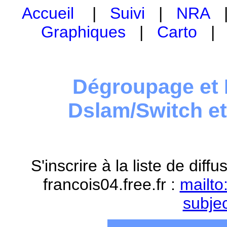
Accueil
|
Suivi
|
NRA
Graphiques
|
Carto
Dégroupage et 
Dslam/Switch e
S'inscrire à la liste de dif
francois04.free.fr :
mailto
subje