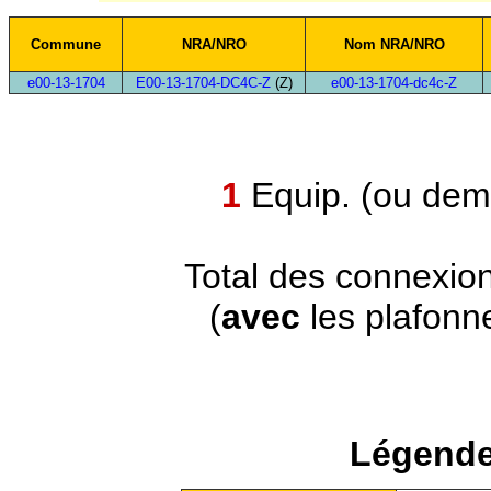
Commune
NRA/NRO
Nom NRA/NRO
e00-13-1704
E00-13-1704-DC4C-Z
(Z)
e00-13-1704-dc4c-Z
1
Equip. (ou demi
Total des connexio
(
avec
les plafonn
Légende