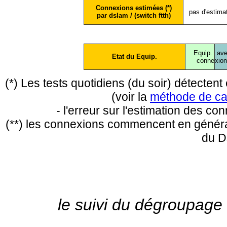
Connexions estimées (*)
pas d'estima
par dslam / (switch ftth)
Equip.
ave
Etat du Equip.
conne
xio
(*) Les tests quotidiens (du soir) détecte
(voir la
méthode de ca
- l'erreur sur l'estimation des c
(**) les connexions commencent en général
du D
le suivi du dégroupage