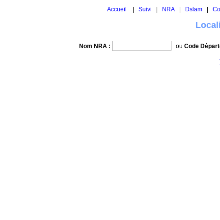
Accueil
|
Suivi
|
NRA
|
Dslam
|
Co
Local
Nom NRA :
ou
Code Départ