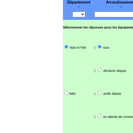
Département
Arrondisseme
--
--
Sélectionner les réponses pour les équipeme
Adsl et Ftth
|
tous
|
déclarés depuis
Adsl
|
actifs depuis
|
en attente de connex