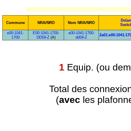
Dsla
Commune
NRA/NRO
Nom NRA/NRO
Switc
e00-1041-
E00-1041-1700-
e00-1041-1700-
2a01:e00:1041:170
1700
DD59-Z
(A)
dd59-Z
1
Equip. (ou demi
Total des connexio
(
avec
les plafonn