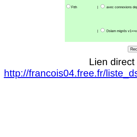
Ftth
|
avec connexions de
|
Dslam migrés v1=>v
Lien direct
http://francois04.free.fr/lis