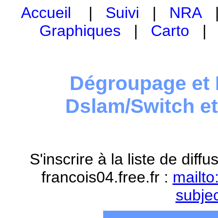
Accueil
|
Suivi
|
NRA
Graphiques
|
Carto
Dégroupage et 
Dslam/Switch e
S'inscrire à la liste de dif
francois04.free.fr :
mailto
subje