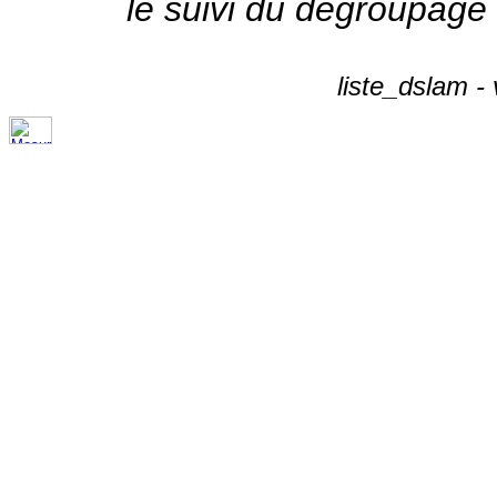
le suivi du dégroupage
liste_dslam -