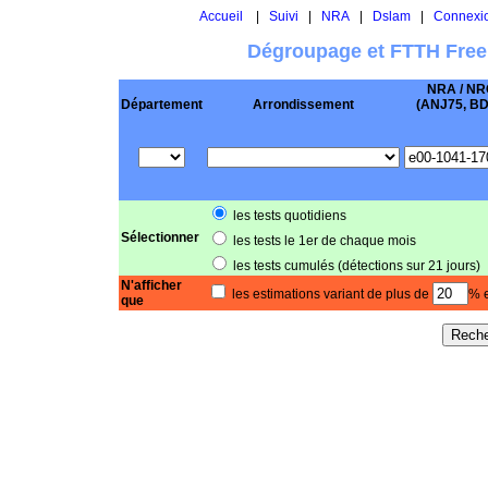
Accueil
|
Suivi
|
NRA
|
Dslam
|
Connexi
Dégroupage et FTTH Free
NRA / NR
Département
Arrondissement
(ANJ75, BD .
les tests quotidiens
Sélectionner
les tests le 1er de chaque mois
les tests cumulés (détections sur 21 jours)
N'afficher
les estimations variant de plus de
% e
que