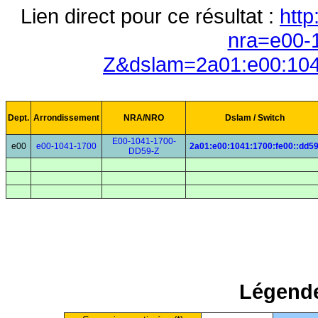
Lien direct pour ce résultat :
http
nra=e00-
Z&dslam=2a01:e00:104
Dept.
Arrondissement
NRA/NRO
Dslam / Switch
E00-1041-1700-
e00
e00-1041-1700
2a01:e00:1041:1700:fe00::dd5
DD59-Z
Légende