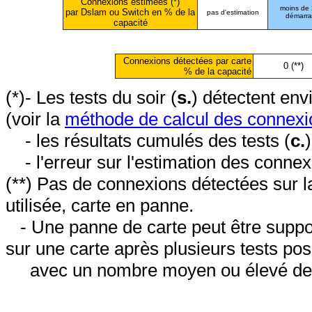
Connexions estimées (*)
moins de
par Dslam ou Switch en % de la
pas d'estimation
démarr
capacité
Connexions détectées par carte
0 (**)
% de la capacité
(*)- Les tests du soir (
s.
) détectent en
(voir la
méthode de calcul des connexi
- les résultats cumulés des tests (
c.
- l'erreur sur l'estimation des conne
(**) Pas de connexions détectées sur l
utilisée, carte en panne.
- Une panne de carte peut être suppos
sur une carte après plusieurs tests posi
avec un nombre moyen ou élevé de 