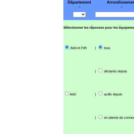
Département
Arrondisseme
--
--
Sélectionner les réponses pour les équipeme
Adsl et Ftth
|
tous
|
déclarés depuis
Adsl
|
actifs depuis
|
en attente de connex