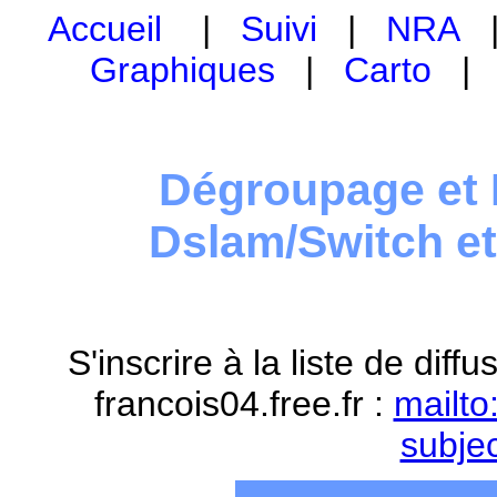
Accueil
|
Suivi
|
NRA
Graphiques
|
Carto
Dégroupage et 
Dslam/Switch e
S'inscrire à la liste de dif
francois04.free.fr :
mailto
subje