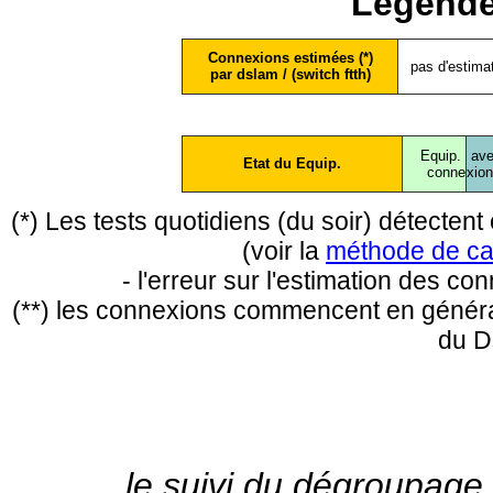
Légende
Connexions estimées (*)
pas d'estima
par dslam / (switch ftth)
Equip.
ave
Etat du Equip.
conne
xio
(*) Les tests quotidiens (du soir) détecte
(voir la
méthode de ca
- l'erreur sur l'estimation des c
(**) les connexions commencent en général
du D
le suivi du dégroupage