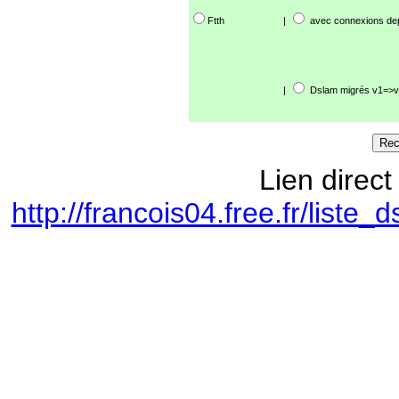
Ftth
|
avec connexions de
|
Dslam migrés v1=>v
Lien direct
http://francois04.free.fr/lis