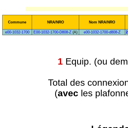
Commune
NRA/NRO
Nom NRA/NRO
e00-1032-1700
E00-1032-1700-D808-Z
(A)
e00-1032-1700-d808-Z
2
1
Equip. (ou demi
Total des connexio
(
avec
les plafonn