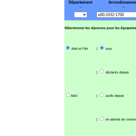
Département
Arrondisseme
--
--
Sélectionner les réponses pour les équipeme
Adsl et Ftth
|
tous
|
déclarés depuis
Adsl
|
actifs depuis
|
en attente de connex