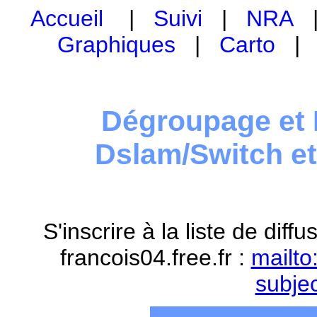
Accueil
|
Suivi
|
NRA
Graphiques
|
Carto
Dégroupage et 
Dslam/Switch e
S'inscrire à la liste de dif
francois04.free.fr :
mailto
subje