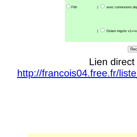
Ftth
|
avec connexions de
|
Dslam migrés v1=>v
Lien direct
http://francois04.free.fr/l