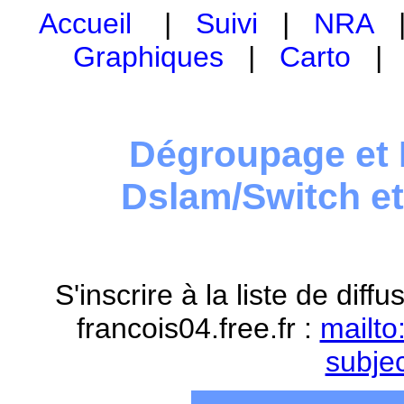
Accueil
|
Suivi
|
NRA
Graphiques
|
Carto
Dégroupage et 
Dslam/Switch e
S'inscrire à la liste de dif
francois04.free.fr :
mailto
subje