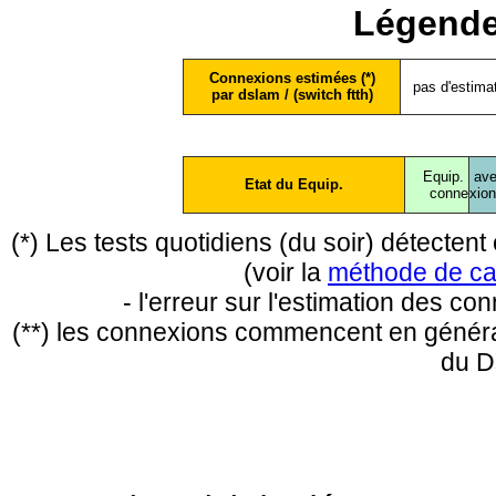
Légende
Connexions estimées (*)
pas d'estima
par dslam / (switch ftth)
Equip.
ave
Etat du Equip.
conne
xio
(*) Les tests quotidiens (du soir) détecte
(voir la
méthode de ca
- l'erreur sur l'estimation des c
(**) les connexions commencent en général
du D