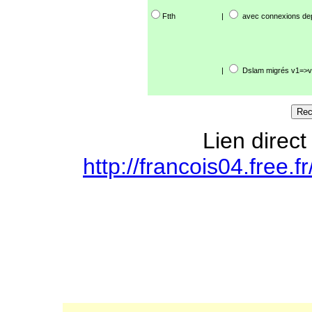
Ftth
|
avec connexions de
|
Dslam migrés v1=>v
Lien direct
http://francois04.free