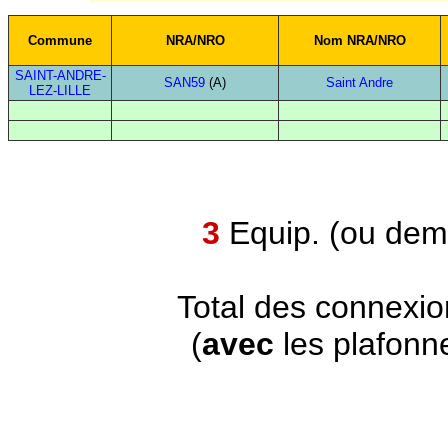
Commune
NRA/NRO
Nom NRA/NRO
SAINT-ANDRE-
SAN59
(A)
Saint Andre
LEZ-LILLE
3
Equip. (ou demi
Total des connexi
(
avec
les plafonn