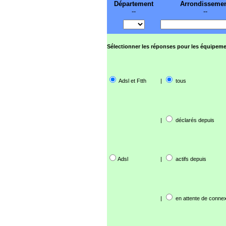
Département
Arrondisseme
--
--
Sélectionner les réponses pour les équipeme
Adsl et Ftth
|
tous
|
déclarés depuis
Adsl
|
actifs depuis
|
en attente de connex