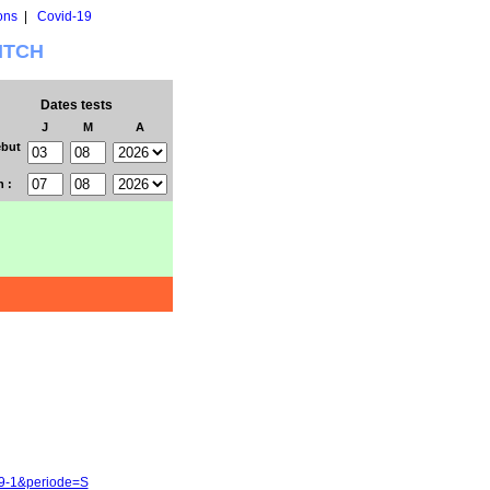
ons
|
Covid-19
WITCH
Dates tests
J
M
A
but
n :
59-1&periode=S