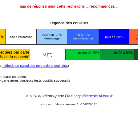
pas de réponse pour cette recherche ... recommencez ...
Légende des couleurs
moins de 20%
20 à 80%
 la
pas d'estimation
plus de 80%
démarrage
en croissance
e
ectées par carte
moins de 20%
de 20 à 80%
0 (**)
% de la capacité
la
méthode de calcul des connexions estimées
)
ée, carte en panne.
carte après plusieurs tests positifs successifs
le suivi du dégroupage Free :
http://francois04.free.fr
connex_dslam - version du 07/03/2021