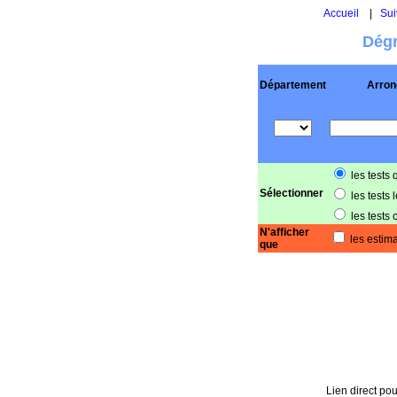
Accueil
|
Sui
Dégr
Département
Arron
les tests 
Sélectionner
les tests 
les tests 
N'afficher
les estima
que
Lien direct pou