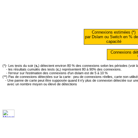
Connexions estimées (*)
par Dslam ou Switch en % de
capacité
Connexions dét
(*)- Les tests du soir (
s.
) détectent environ 80 % des connexions selon les périodes (voir 
- les résultats cumulés des tests (
c.
) représentent 80 à 90% des connexions.
- l'erreur sur l'estimation des connexions d'un dslam est de 5 à 10 %
(**) Pas de connexions détectées sur la carte : peu de connexions réelles, carte non utilis
- Une panne de carte peut être supposée quand il n'y plus de connexion détectée sur une 
avec un nombre moyen ou élevé de détections