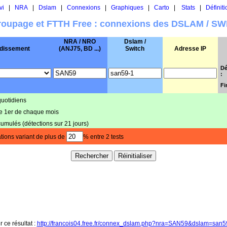
vi
|
NRA
|
Dslam
|
Connexions
|
Graphiques
|
Carto
|
Stats
|
Définiti
oupage et FTTH Free : connexions des DSLAM / S
NRA / NRO
Dslam /
dissement
(ANJ75, BD ...)
Switch
Adresse IP
Dé
:
Fi
quotidiens
le 1er de chaque mois
cumulés (détections sur 21 jours)
tions variant de plus de
% entre 2 tests
r ce résultat :
http://francois04.free.fr/connex_dslam.php?nra=SAN59&dslam=san