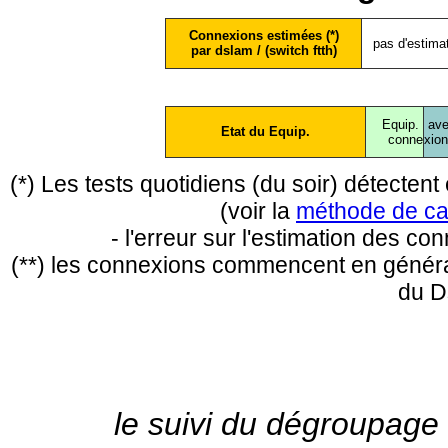
Connexions estimées (*)
pas d'estima
par dslam / (switch ftth)
Equip.
ave
Etat du Equip.
conne
xio
(*) Les tests quotidiens (du soir) détecte
(voir la
méthode de ca
- l'erreur sur l'estimation des c
(**) les connexions commencent en général
du D
le suivi du dégroupage