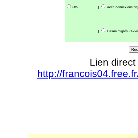
Ftth
|
avec connexions de
|
Dslam migrés v1=>v
Lien direct
http://francois04.free