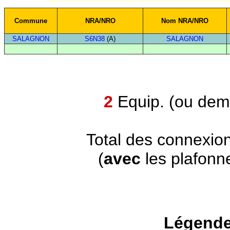
Commune
NRA/NRO
Nom NRA/NRO
SALAGNON
S6N38
(A)
SALAGNON
2
Equip. (ou demi
Total des connexio
(
avec
les plafonn
Légende