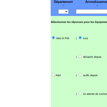
Département
Arrondisseme
--
--
Sélectionner les réponses pour les équipeme
Adsl et Ftth
|
tous
|
déclarés depuis
Adsl
|
actifs depuis
|
en attente de connex