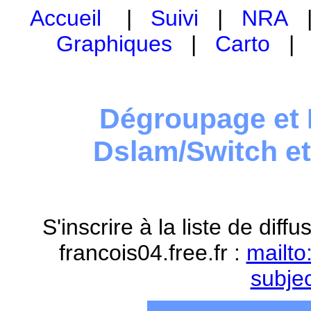
Accueil
|
Suivi
|
NRA
Graphiques
|
Carto
Dégroupage et 
Dslam/Switch e
S'inscrire à la liste de dif
francois04.free.fr :
mailto
subje