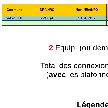
Commune
NRA/NRO
Nom NRA/NRO
SALAGNON
S6N38
(A)
SALAGNON
2
Equip. (ou demi
Total des connexio
(
avec
les plafonn
Légende