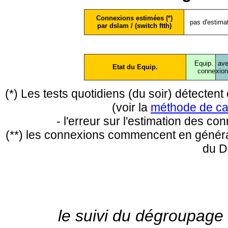
Connexions estimées (*)
pas d'estima
par dslam / (switch ftth)
Equip.
ave
Etat du Equip.
conne
xio
(*) Les tests quotidiens (du soir) détecte
(voir la
méthode de ca
- l'erreur sur l'estimation des c
(**) les connexions commencent en général
du D
le suivi du dégroupage