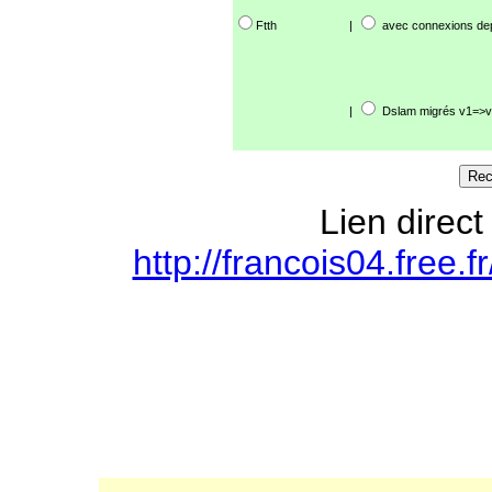
Ftth
|
avec connexions de
|
Dslam migrés v1=>v
Lien direct
http://francois04.free