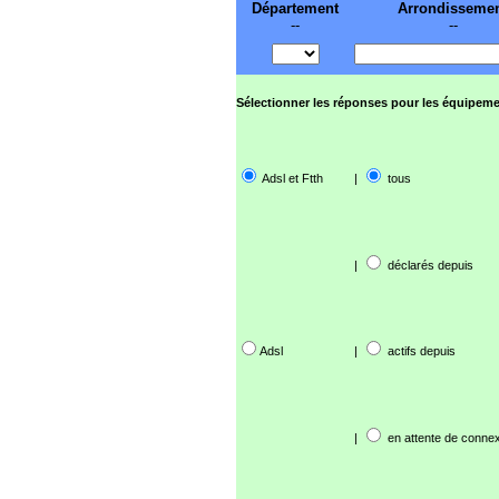
Département
Arrondisseme
--
--
Sélectionner les réponses pour les équipeme
Adsl et Ftth
|
tous
|
déclarés depuis
Adsl
|
actifs depuis
|
en attente de connex