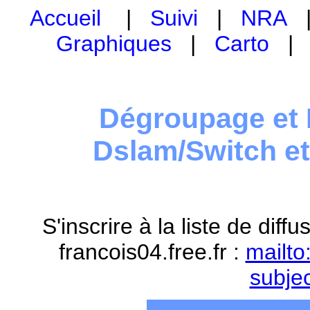
Accueil
|
Suivi
|
NRA
Graphiques
|
Carto
Dégroupage et 
Dslam/Switch e
S'inscrire à la liste de dif
francois04.free.fr :
mailto
subje