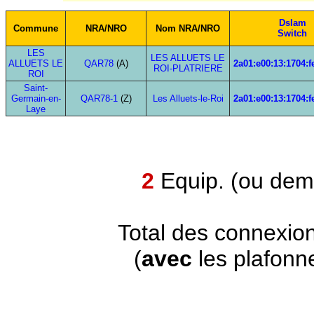
Dslam
Commune
NRA/NRO
Nom NRA/NRO
Switch
LES
LES ALLUETS LE
ALLUETS LE
QAR78
(A)
2a01:e00:13:1704:f
ROI-PLATRIERE
ROI
Saint-
Germain-en-
QAR78-1
(Z)
Les Alluets-le-Roi
2a01:e00:13:1704:f
Laye
2
Equip. (ou demi
Total des connexio
(
avec
les plafonn