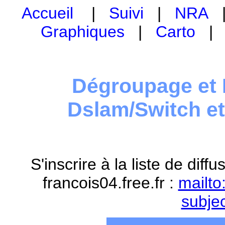
Accueil
|
Suivi
|
NRA
Graphiques
|
Carto
Dégroupage et 
Dslam/Switch e
S'inscrire à la liste de dif
francois04.free.fr :
mailto
subje