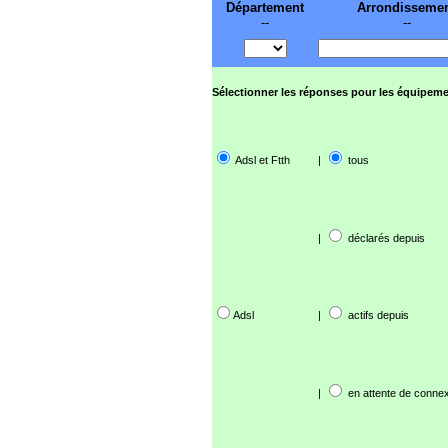
Département
Arrondisseme
--
--
Sélectionner les réponses pour les équipeme
Adsl et Ftth
|
tous
|
déclarés depuis
Adsl
|
actifs depuis
|
en attente de connex