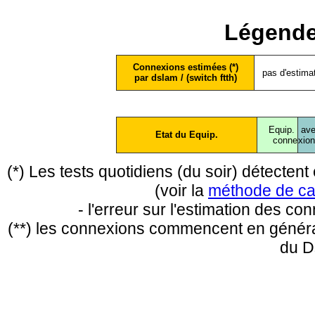
Légende
Connexions estimées (*)
pas d'estima
par dslam / (switch ftth)
Equip.
ave
Etat du Equip.
conne
xio
(*) Les tests quotidiens (du soir) détecte
(voir la
méthode de ca
- l'erreur sur l'estimation des c
(**) les connexions commencent en général
du D