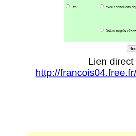
Ftth
|
avec connexions de
|
Dslam migrés v1=>v
Lien direct
http://francois04.free