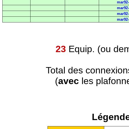
mar92-
mar92-
mar92-
mar92-
23
Equip. (ou dem
Total des connexion
(
avec
les plafonn
Légende