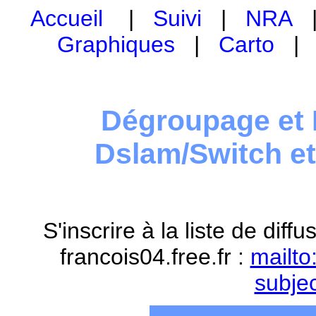
Accueil
|
Suivi
|
NRA
Graphiques
|
Carto
Dégroupage et 
Dslam/Switch e
S'inscrire à la liste de dif
francois04.free.fr :
mailto
subje