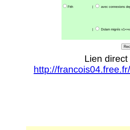
Ftth
|
avec connexions de
|
Dslam migrés v1=>v
Lien direct
http://francois04.free