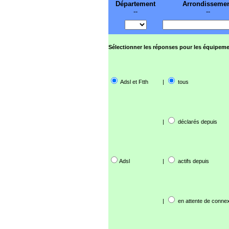
Département
Arrondisseme
--
--
Sélectionner les réponses pour les équipeme
Adsl et Ftth
|
tous
|
déclarés depuis
Adsl
|
actifs depuis
|
en attente de connex