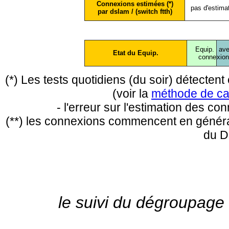
Connexions estimées (*)
pas d'estima
par dslam / (switch ftth)
Equip.
ave
Etat du Equip.
conne
xio
(*) Les tests quotidiens (du soir) détecte
(voir la
méthode de ca
- l'erreur sur l'estimation des c
(**) les connexions commencent en général
du D
le suivi du dégroupage