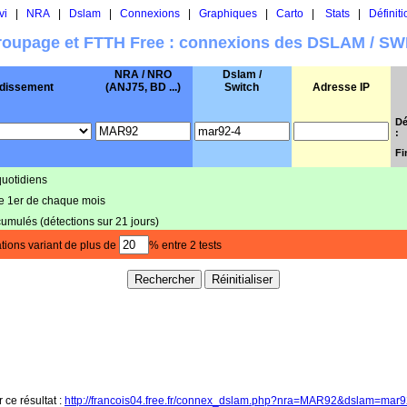
vi
|
NRA
|
Dslam
|
Connexions
|
Graphiques
|
Carto
|
Stats
|
Définiti
oupage et FTTH Free : connexions des DSLAM / S
NRA / NRO
Dslam /
dissement
(ANJ75, BD ...)
Switch
Adresse IP
Dé
:
Fi
quotidiens
le 1er de chaque mois
cumulés (détections sur 21 jours)
tions variant de plus de
% entre 2 tests
 ce résultat :
http://francois04.free.fr/connex_dslam.php?nra=MAR92&dslam=mar