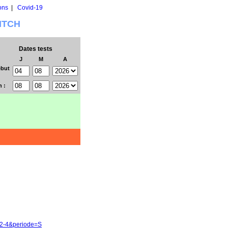
ons
|
Covid-19
WITCH
Dates tests
J
M
A
but
n :
92-4&periode=S