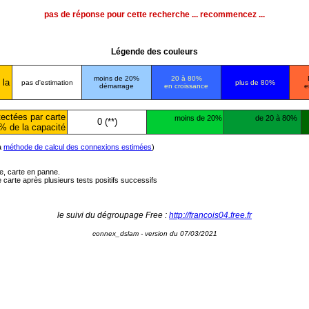
pas de réponse pour cette recherche ... recommencez ...
Légende des couleurs
moins de 20%
20 à 80%
 la
pas d'estimation
plus de 80%
démarrage
en croissance
e
ectées par carte
moins de 20%
de 20 à 80%
0 (**)
% de la capacité
la
méthode de calcul des connexions estimées
)
ée, carte en panne.
carte après plusieurs tests positifs successifs
le suivi du dégroupage Free :
http://francois04.free.fr
connex_dslam - version du 07/03/2021