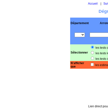
Accueil
|
Sui
Dégr
Département
Arron
les tests 
Sélectionner
les tests 
les tests 
N'afficher
les estima
que
Lien direct pour