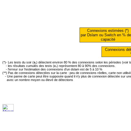
Connexions estimées (*)
par Dslam ou Switch en % de
capacité
Connexions dét
(*)- Les tests du soir (
s.
) détectent environ 80 % des connexions selon les périodes (voir 
- les résultats cumulés des tests (
c.
) représentent 80 à 90% des connexions.
- l'erreur sur l'estimation des connexions d'un dslam est de 5 à 10 %
(**) Pas de connexions détectées sur la carte : peu de connexions réelles, carte non utilis
- Une panne de carte peut être supposée quand il n'y plus de connexion détectée sur une 
avec un nombre moyen ou élevé de détections