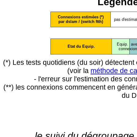
Légende
Connexions estimées (*)
pas d'estima
par dslam / (switch ftth)
Equip.
ave
Etat du Equip.
conne
xio
(*) Les tests quotidiens (du soir) détecte
(voir la
méthode de ca
- l'erreur sur l'estimation des c
(**) les connexions commencent en général
du D
le suivi du dégroupage