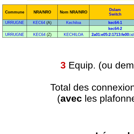
Dslam
Commune
NRA/NRO
Nom NRA/NRO
Switch
URRUGNE
KEC64
(A)
Kechiloa
kec64-1
kec64-2
URRUGNE
KEC64
(Z)
KECHILOA
2a01:e05:2:1713:fe00::c
3
Equip. (ou demi
Total des connexio
(
avec
les plafonn