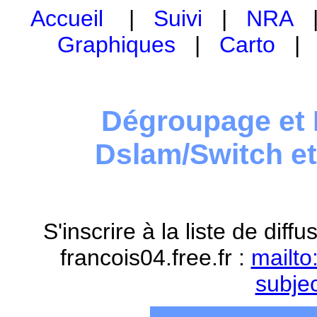
Accueil
|
Suivi
|
NRA
Graphiques
|
Carto
Dégroupage et 
Dslam/Switch e
S'inscrire à la liste de dif
francois04.free.fr :
mailto
subje