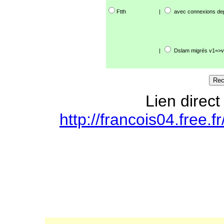
Ftth
|
avec connexions de
|
Dslam migrés v1=>v
Lien direct
http://francois04.free