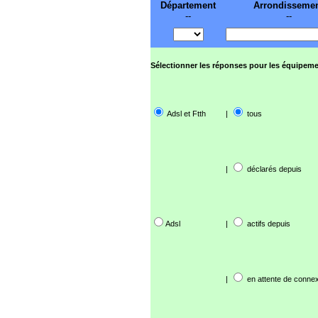
Département
Arrondisseme
--
--
Sélectionner les réponses pour les équipeme
Adsl et Ftth
|
tous
|
déclarés depuis
Adsl
|
actifs depuis
|
en attente de connex