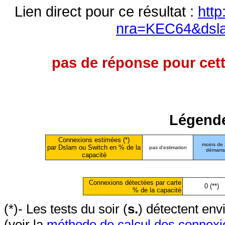
Lien direct pour ce résultat :
http
nra=KEC64&dsl
pas de réponse pour cett
Légende
Connexions estimées (*)
moins de
par Dslam ou Switch en % de la
pas d'estimation
démarr
capacité
Connexions détectées par carte
0 (**)
% de la capacité
(*)- Les tests du soir (
s.
) détectent en
(voir la
méthode de calcul des connexi