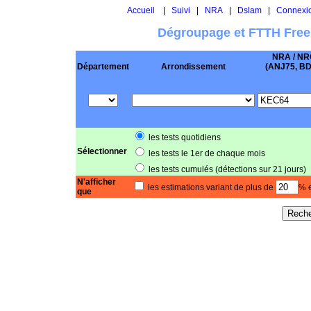
Accueil
|
Suivi
|
NRA
|
Dslam
|
Connexi
Dégroupage et FTTH Free
NRA / NR
Département
Arrondissement
(ANJ75, BD .
les tests quotidiens
Sélectionner
les tests le 1er de chaque mois
les tests cumulés (détections sur 21 jours)
N'afficher
les estimations variant de plus de
% e
que