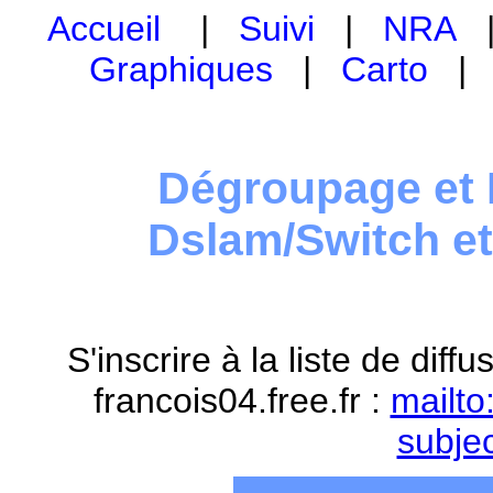
Accueil
|
Suivi
|
NRA
Graphiques
|
Carto
Dégroupage et 
Dslam/Switch e
S'inscrire à la liste de dif
francois04.free.fr :
mailto
subje