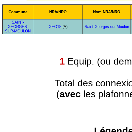
Commune
NRA/NRO
Nom NRA/NRO
SAINT-
GEORGES-
GEO18
(A)
Saint-Georges-sur-Moulon
SUR-MOULON
1
Equip. (ou demi
Total des connexi
(
avec
les plafonn
Légende