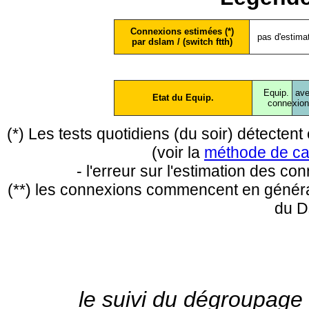
Connexions estimées (*)
pas d'estima
par dslam / (switch ftth)
Equip.
ave
Etat du Equip.
conne
xio
(*) Les tests quotidiens (du soir) détecte
(voir la
méthode de ca
- l'erreur sur l'estimation des c
(**) les connexions commencent en général
du D
le suivi du dégroupage