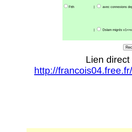
Ftth
|
avec connexions de
|
Dslam migrés v1=>v
Lien direct
http://francois04.free