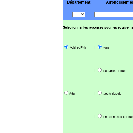
Département
Arrondisseme
--
--
Sélectionner les réponses pour les équipeme
Adsl et Ftth
|
tous
|
déclarés depuis
Adsl
|
actifs depuis
|
en attente de connex