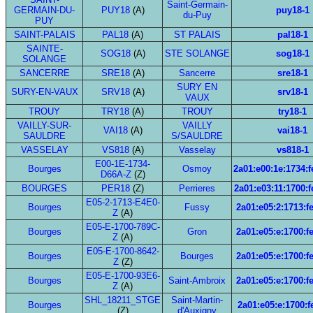
Saint-Germain-
GERMAIN-DU-
PUY18
(A)
puy18-1
du-Puy
PUY
SAINT-PALAIS
PAL18
(A)
ST PALAIS
pal18-1
SAINTE-
SOG18
(A)
STE SOLANGE
sog18-1
SOLANGE
SANCERRE
SRE18
(A)
Sancerre
sre18-1
SURY EN
SURY-EN-VAUX
SRV18
(A)
srv18-1
VAUX
TROUY
TRY18
(A)
TROUY
try18-1
VAILLY-SUR-
VAILLY
VAI18
(A)
vai18-1
SAULDRE
S/SAULDRE
VASSELAY
VS818
(A)
Vasselay
vs818-1
E00-1E-1734-
Bourges
Osmoy
2a01:e00:1e:1734:f
D66A-Z
(Z)
BOURGES
PER18
(Z)
Perrieres
2a01:e03:11:1700:f
E05-2-1713-E4E0-
Bourges
Fussy
2a01:e05:2:1713:f
Z
(A)
E05-E-1700-789C-
Bourges
Gron
2a01:e05:e:1700:f
Z
(A)
E05-E-1700-8642-
Bourges
Bourges
2a01:e05:e:1700:f
Z
(Z)
E05-E-1700-93E6-
Bourges
Saint-Ambroix
2a01:e05:e:1700:f
Z
(A)
SHL_18211_STGE
Saint-Martin-
Bourges
2a01:e05:e:1700:f
(Z)
d'Auxigny