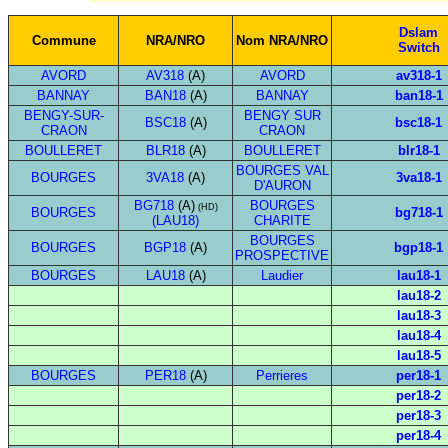
Dslam
Commune
NRA/NRO
Nom NRA/NRO
Switch
AVORD
AV318
(A)
AVORD
av318-1
BANNAY
BAN18
(A)
BANNAY
ban18-1
BENGY-SUR-
BENGY SUR
BSC18
(A)
bsc18-1
CRAON
CRAON
BOULLERET
BLR18
(A)
BOULLERET
blr18-1
BOURGES VAL
BOURGES
3VA18
(A)
3va18-1
D'AURON
BG718
(A)
BOURGES
(HD)
BOURGES
bg718-1
(LAU18)
CHARITE
BOURGES
BOURGES
BGP18
(A)
bgp18-1
PROSPECTIVE
BOURGES
LAU18
(A)
Laudier
lau18-1
lau18-2
lau18-3
lau18-4
lau18-5
BOURGES
PER18
(A)
Perrieres
per18-1
per18-2
per18-3
per18-4