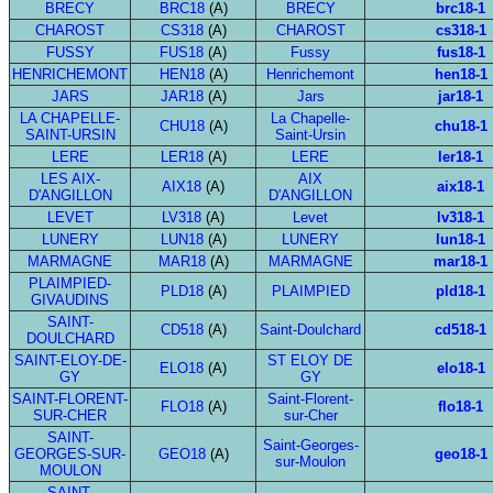
BRECY
BRC18
(A)
BRECY
brc18-1
CHAROST
CS318
(A)
CHAROST
cs318-1
FUSSY
FUS18
(A)
Fussy
fus18-1
HENRICHEMONT
HEN18
(A)
Henrichemont
hen18-1
JARS
JAR18
(A)
Jars
jar18-1
LA CHAPELLE-
La Chapelle-
CHU18
(A)
chu18-1
SAINT-URSIN
Saint-Ursin
LERE
LER18
(A)
LERE
ler18-1
LES AIX-
AIX
AIX18
(A)
aix18-1
D'ANGILLON
D'ANGILLON
LEVET
LV318
(A)
Levet
lv318-1
LUNERY
LUN18
(A)
LUNERY
lun18-1
MARMAGNE
MAR18
(A)
MARMAGNE
mar18-1
PLAIMPIED-
PLD18
(A)
PLAIMPIED
pld18-1
GIVAUDINS
SAINT-
CD518
(A)
Saint-Doulchard
cd518-1
DOULCHARD
SAINT-ELOY-DE-
ST ELOY DE
ELO18
(A)
elo18-1
GY
GY
SAINT-FLORENT-
Saint-Florent-
FLO18
(A)
flo18-1
SUR-CHER
sur-Cher
SAINT-
Saint-Georges-
GEORGES-SUR-
GEO18
(A)
geo18-1
sur-Moulon
MOULON
SAINT-