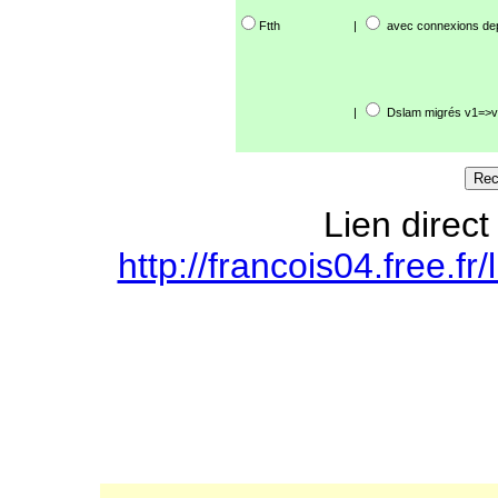
Ftth
|
avec connexions de
|
Dslam migrés v1=>v
Lien direct
http://francois04.free.f