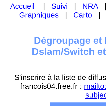
Accueil
|
Suivi
|
NRA
Graphiques
|
Carto
Dégroupage et 
Dslam/Switch e
S'inscrire à la liste de dif
francois04.free.fr :
mailto
subje