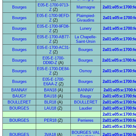
E05-E-1700-9713-
Bourges
Marmagne
2a01:e05:e:1700:f
Z
(Z)
E05-E-1700-9EFD-
Plaimpied-
Bourges
2a01:e05:e:1700:f
Z
(Z)
Givaudins
E05-E-1700-9FD8-
Bourges
Lunery
2a01:e05:e:1700:f
Z
(Z)
E05-E-1700-AB77-
La Chapelle-
Bourges
2a01:e05:e:1700:f
Z
(Z)
Saint-Ursin
E05-E-1700-AC31-
Bourges
Bourges
2a01:e05:e:1700:f
Z
(Z)
E05-E-1700-
Bourges
Bourges
2a01:e05:e:1700:f
DD9D-Z
(A)
E05-E-1700-DE84-
Bourges
Osmoy
2a01:e05:e:1700:f
Z
(Z)
E05-E-1700-
Bourges
Bourges
2a01:e05:e:1700:f
E6AA-Z
(Z)
BANNAY
BAN18
(A)
BANNAY
2a01:e05:e:1700:f
BAUGY
BAU18
(A)
Baugy
2a01:e05:e:1700:f
BOULLERET
BLR18
(A)
BOULLERET
2a01:e05:e:1700:f
BOURGES
LAU18
(Z)
Laudier
2a01:e05:e:1700:f
2a01:e05:e:1700:f
BOURGES
PER18
(Z)
Perrieres
2a01:e05:e:1700:f
2a01:e05:e:1700:f
BOURGES VAL
BOURGES
3VA18
(A)
2a01:e05:e:1700:f