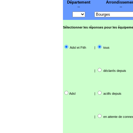
Département
Arrondisseme
--
--
Sélectionner les réponses pour les équipeme
Adsl et Ftth
|
tous
|
déclarés depuis
Adsl
|
actifs depuis
|
en attente de connex