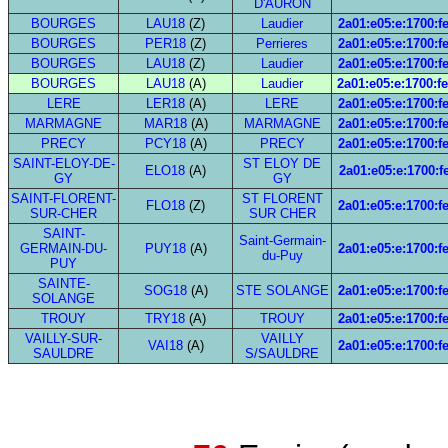
D'AURON
BOURGES
LAU18
(Z)
Laudier
2a01:e05:e:1700:f
BOURGES
PER18
(Z)
Perrieres
2a01:e05:e:1700:f
BOURGES
LAU18
(Z)
Laudier
2a01:e05:e:1700:f
BOURGES
LAU18
(A)
Laudier
2a01:e05:e:1700:f
LERE
LER18
(A)
LERE
2a01:e05:e:1700:f
MARMAGNE
MAR18
(A)
MARMAGNE
2a01:e05:e:1700:f
PRECY
PCY18
(A)
PRECY
2a01:e05:e:1700:f
SAINT-ELOY-DE-
ST ELOY DE
ELO18
(A)
2a01:e05:e:1700:f
GY
GY
SAINT-FLORENT-
ST FLORENT
FLO18
(Z)
2a01:e05:e:1700:f
SUR-CHER
SUR CHER
SAINT-
Saint-Germain-
GERMAIN-DU-
PUY18
(A)
2a01:e05:e:1700:f
du-Puy
PUY
SAINTE-
SOG18
(A)
STE SOLANGE
2a01:e05:e:1700:f
SOLANGE
TROUY
TRY18
(A)
TROUY
2a01:e05:e:1700:f
VAILLY-SUR-
VAILLY
VAI18
(A)
2a01:e05:e:1700:f
SAULDRE
S/SAULDRE