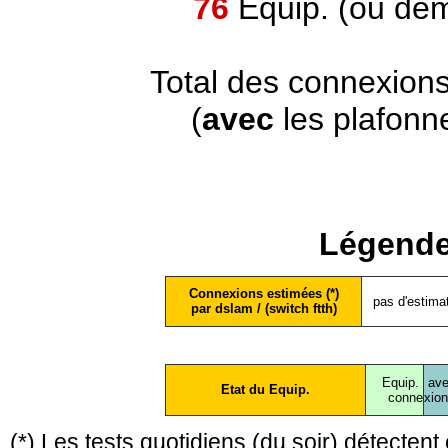
76
Equip. (ou dem
Total des connexion
(
avec
les plafonn
Légende
Connexions estimées (*)
pas d'estima
par dslam / (switch ftth)
Equip.
ave
Etat du Equip.
conne
xio
(*) Les tests quotidiens (du soir) détecte