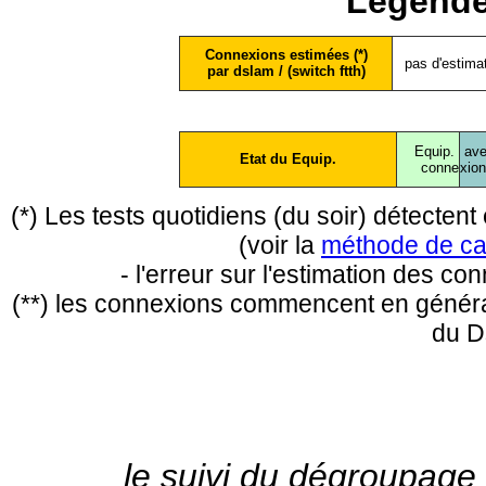
Légende
Connexions estimées (*)
pas d'estima
par dslam / (switch ftth)
Equip.
ave
Etat du Equip.
conne
xio
(*) Les tests quotidiens (du soir) détecte
(voir la
méthode de ca
- l'erreur sur l'estimation des c
(**) les connexions commencent en général
du D
le suivi du dégroupage