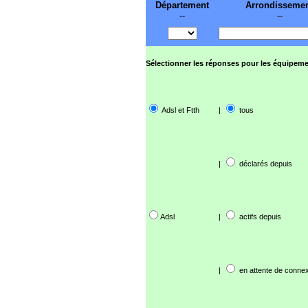
Département
Arrondisseme
--
--
Sélectionner les réponses pour les équipeme
Adsl et Ftth
|
tous
|
déclarés depuis
Adsl
|
actifs depuis
|
en attente de connex