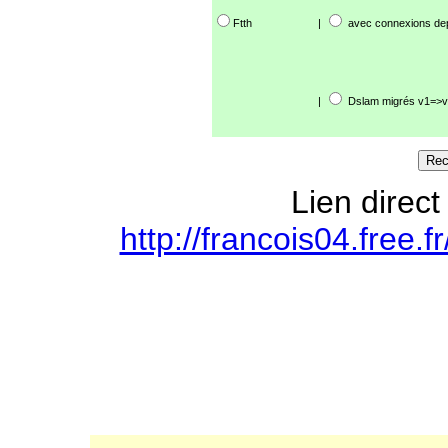
Ftth
|
avec connexions de
|
Dslam migrés v1=>v
Lien direct
http://francois04.free