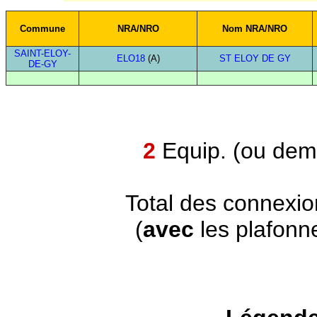
Commune
NRA/NRO
Nom NRA/NRO
SAINT-ELOY-
ELO18
(A)
ST ELOY DE GY
DE-GY
2
Equip. (ou demi
Total des connexi
(
avec
les plafonn