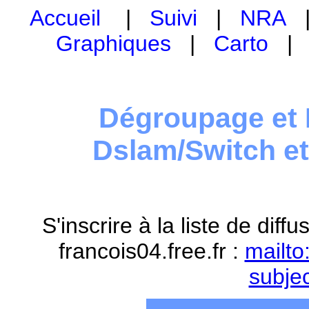
Accueil
|
Suivi
|
NRA
Graphiques
|
Carto
Dégroupage et 
Dslam/Switch e
S'inscrire à la liste de dif
francois04.free.fr :
mailto
subje