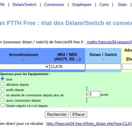
RA
|
Dslam/Switch
|
Connexions
|
Graphiques
|
Carto
|
Stats
t FTTH Free : état des Dslam/Switch et conne
sion (nouveaux dslam / switch) de francois04.free.fr :
mailto:francois04-request
Adr
Arrondissement
NRA / NRO
Dslam / Switch
--
(ANJ75, BD ...)
--
(Ds
 réponses pour les équipements :
tous
déclarés depuis
}
actifs depuis
}
}
en attente de connexions depuis plus de
jour(s)
}
avec connexions depuis
}
Dslam migrés v1=>v2 depuis
ien direct pour ce résultat :
http://francois04.free.fr/liste_dslam.php?nra=CLA