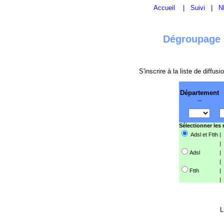
Accueil
|
Suivi
|
N
Dégroupage e
S'inscrire à la liste de diffu
Département
--
Sélectionner les
Adsl et Ftth
|
|
Adsl
|
|
Ftth
|
|
L