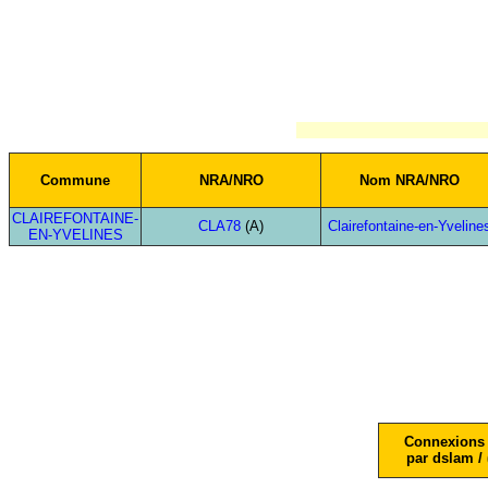
Commune
NRA/NRO
Nom NRA/NRO
CLAIREFONTAINE-
CLA78
(A)
Clairefontaine-en-Yveline
EN-YVELINES
Connexions 
par dslam / 