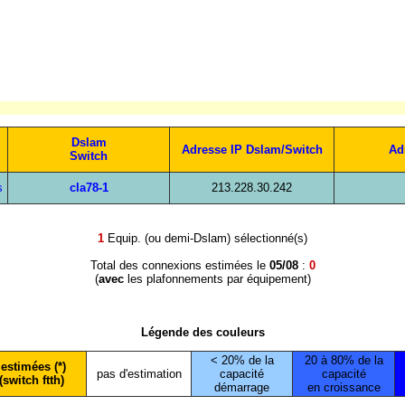
Dslam
Adresse IP Dslam/Switch
Ad
Switch
s
cla78-1
213.228.30.242
1
Equip. (ou demi-Dslam) sélectionné(s)
Total des connexions estimées le
05/08
:
0
(
avec
les plafonnements par équipement)
Légende des couleurs
< 20% de la
20 à 80% de la
estimées (*)
pas d'estimation
capacité
capacité
(switch ftth)
démarrage
en croissance