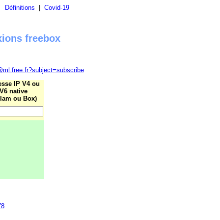
|
Définitions
|
Covid-19
xions freebox
@ml.free.fr?subject=subscribe
esse IP V4 ou
V6 native
lam ou Box)
78