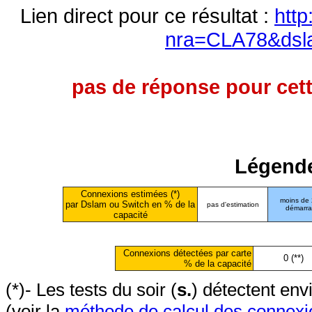
Lien direct pour ce résultat :
http
nra=CLA78&dsl
pas de réponse pour cett
Légende
Connexions estimées (*)
moins de
par Dslam ou Switch en % de la
pas d'estimation
démarr
capacité
Connexions détectées par carte
0 (**)
% de la capacité
(*)- Les tests du soir (
s.
) détectent en
(voir la
méthode de calcul des connexi