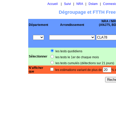
Accueil
|
Suivi
|
NRA
|
Dslam
|
Connexi
Dégroupage et FTTH Free
NRA / NR
Département
Arrondissement
(ANJ75, BD .
les tests quotidiens
Sélectionner
les tests le 1er de chaque mois
les tests cumulés (détections sur 21 jours)
N'afficher
les estimations variant de plus de
% e
que