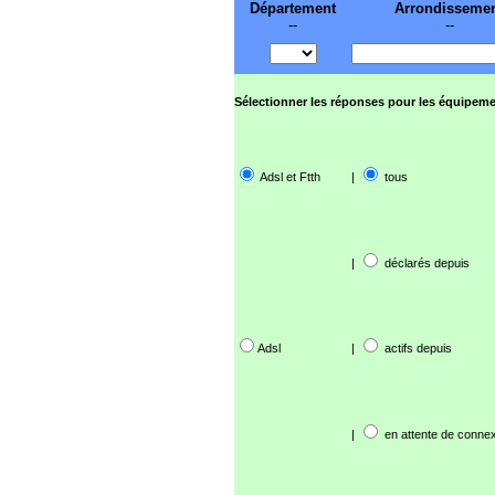
Département
Arrondisseme
--
--
Sélectionner les réponses pour les équipeme
Adsl et Ftth
|
tous
|
déclarés depuis
Adsl
|
actifs depuis
|
en attente de connex