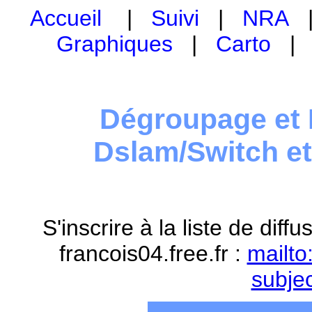
Accueil
|
Suivi
|
NRA
Graphiques
|
Carto
Dégroupage et 
Dslam/Switch e
S'inscrire à la liste de dif
francois04.free.fr :
mailto
subje