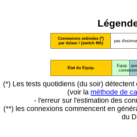
Légende
Connexions estimées (*)
pas d'estima
par dslam / (switch ftth)
Equip.
ave
Etat du Equip.
conne
xio
(*) Les tests quotidiens (du soir) détecte
(voir la
méthode de ca
- l'erreur sur l'estimation des c
(**) les connexions commencent en général
du D