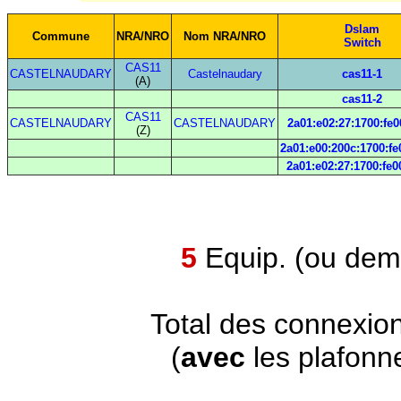
Dslam
Commune
NRA/NRO
Nom NRA/NRO
Switch
CAS11
CASTELNAUDARY
Castelnaudary
cas11-1
(A)
cas11-2
CAS11
CASTELNAUDARY
CASTELNAUDARY
2a01:e02:27:1700:fe0
(Z)
2a01:e00:200c:1700:fe
2a01:e02:27:1700:fe0
5
Equip. (ou demi
Total des connexio
(
avec
les plafonn