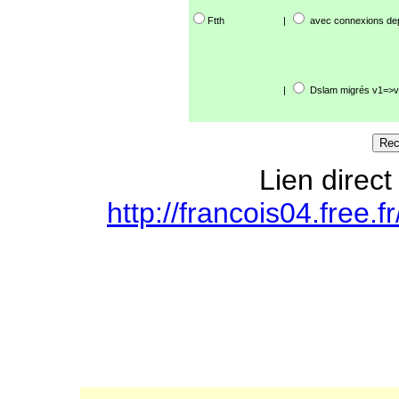
Ftth
|
avec connexions de
|
Dslam migrés v1=>v
Lien direct
http://francois04.free