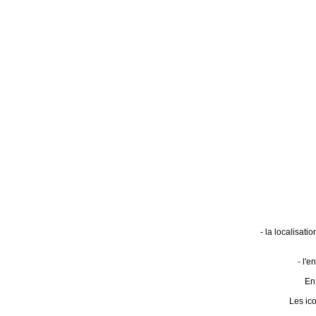
- la localisat
- l'
En 
Les ic