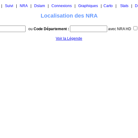
|
Suivi
|
NRA
|
Dslam
|
Connexions
|
Graphiques
|
Carto
|
Stats
|
D
Localisation des NRA
ou
Code Département :
avec NRA HD
Voir la Légende