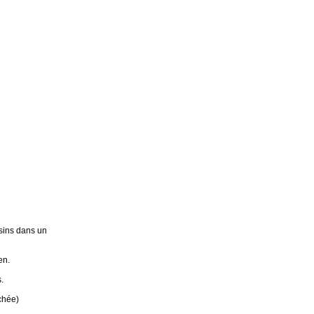
sins dans un
en.
.
chée)