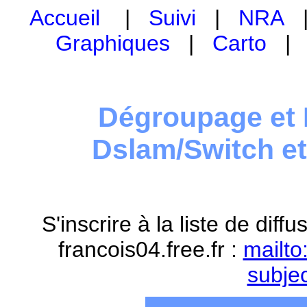
Accueil
|
Suivi
|
NRA
Graphiques
|
Carto
Dégroupage et 
Dslam/Switch e
S'inscrire à la liste de dif
francois04.free.fr :
mailto
subje