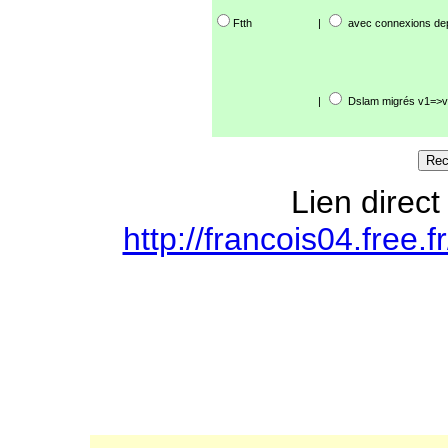
Ftth
|
avec connexions de
|
Dslam migrés v1=>v
Lien direct
http://francois04.free