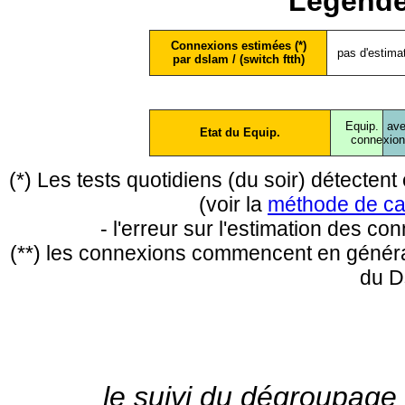
Légende
Connexions estimées (*)
pas d'estima
par dslam / (switch ftth)
Equip.
ave
Etat du Equip.
conne
xio
(*) Les tests quotidiens (du soir) détecte
(voir la
méthode de ca
- l'erreur sur l'estimation des c
(**) les connexions commencent en général
du D
le suivi du dégroupage