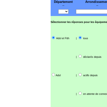
Département
Arrondisseme
--
--
Sélectionner les réponses pour les équipeme
Adsl et Ftth
|
tous
|
déclarés depuis
Adsl
|
actifs depuis
|
en attente de connex