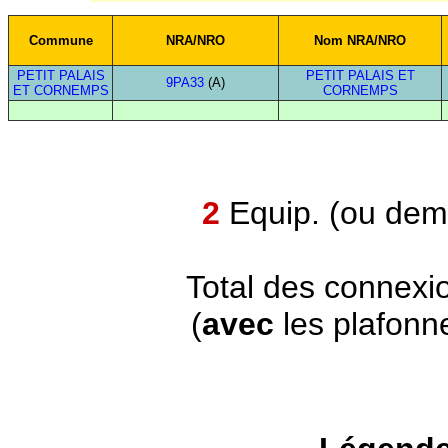
Commune
NRA/NRO
Nom NRA/NRO
PETIT PALAIS
PETIT PALAIS ET
9PA33
(A)
ET CORNEMPS
CORNEMPS
2
Equip. (ou demi
Total des connexi
(
avec
les plafonn