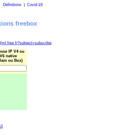
|
Définitions
|
Covid-19
xions freebox
@ml.free.fr?subject=subscribe
esse IP V4 ou
V6 native
lam ou Box)
53