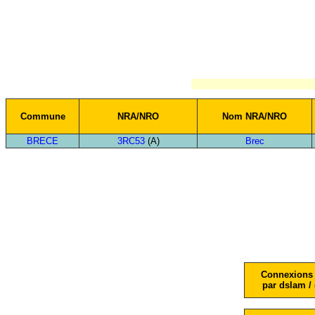
Commune
NRA/NRO
Nom NRA/NRO
BRECE
3RC53
(A)
Brec
Connexions 
par dslam / 