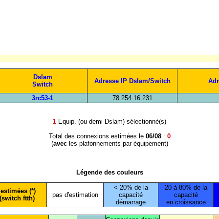
Dslam
Adresse IP Dslam/Switch
Adr
Switch
3rc53-1
78.254.16.231
1
Equip. (ou demi-Dslam) sélectionné(s)
Total des connexions estimées le
06/08
:
0
(
avec
les plafonnements par équipement)
Légende des couleurs
< 20% de la
20 à 80% de la
estimées (*)
pas d'estimation
capacité
capacité
(switch ftth)
démarrage
en croissance