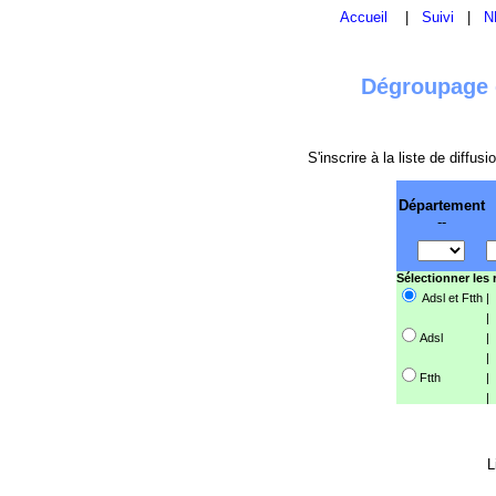
Accueil
|
Suivi
|
N
Dégroupage e
S'inscrire à la liste de diffu
Département
--
Sélectionner les
Adsl et Ftth
|
|
Adsl
|
|
Ftth
|
|
L