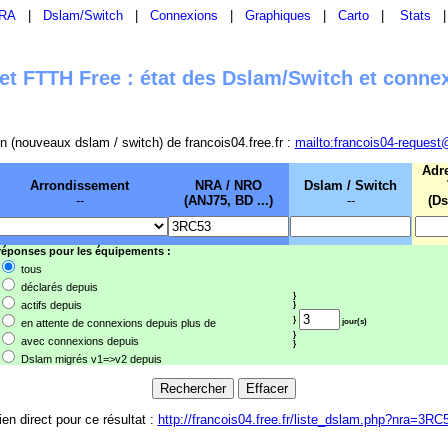
RA
|
Dslam/Switch
|
Connexions
|
Graphiques
|
Carto
|
Stats
t FTTH Free : état des Dslam/Switch et conne
sion (nouveaux dslam / switch) de francois04.free.fr :
mailto:francois04-request
Adr
Arrondissement
NRA / NRO
Dslam / Switch
--
(ANJ75, BD ...)
--
(Ds
 réponses pour les équipements :
tous
déclarés depuis
}
actifs depuis
}
}
en attente de connexions depuis plus de
jour(s)
}
avec connexions depuis
}
Dslam migrés v1=>v2 depuis
ien direct pour ce résultat :
http://francois04.free.fr/liste_dslam.php?nra=3RC