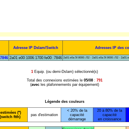
Adresse IP Dslam/Switch
Adresses IP des c
:7846
2a01:e00:1006:1700:fe00::7846
2a01:e0a:5f:8000::/52 - 2a01:e0a:5f:9000::/52 - 2a01:
1
Equip. (ou demi-Dslam) sélectionné(s)
Total des connexions estimées le
05/08
:
791
(
avec
les plafonnements par équipement)
Légende des couleurs
< 20% de la
20 à 80% de la
estimées (*)
pas d'estimation
capacité
capacité
(switch ftth)
démarrage
en croissance