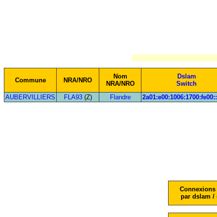
Nom
Dslam
Commune
NRA/NRO
NRA/NRO
Switch
AUBERVILLIERS
FLA93
(Z)
Flandre
2a01:e00:1006:1700:fe00:
Connexions 
par dslam / 