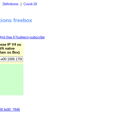
|
Définitions
|
Covid-19
xions freebox
@ml.free.fr?subject=subscribe
esse IP V4 ou
V6 native
lam ou Box)
00:fe00::7846