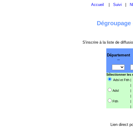
Accueil
|
Suivi
|
N
Dégroupage e
S'inscrire à la liste de diffu
Département
--
Sélectionner les
Adsl et Ftth
|
|
Adsl
|
|
Ftth
|
|
Lien direct p