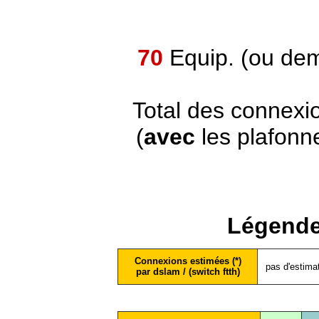
70
Equip. (ou dem
Total des connexi
(
avec
les plafonn
Légende
Connexions estimées (*)
pas d'estima
par dslam / (switch ftth)