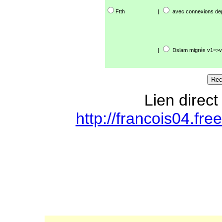
Ftth
|
avec connexions de
|
Dslam migrés v1=>v
Lien direct
http://francois04.fre