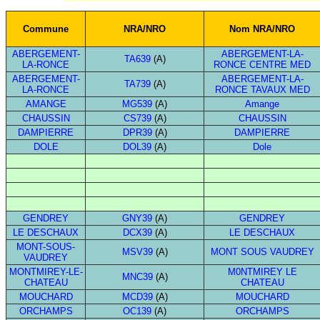
Commune
NRA/NRO
Nom NRA/NRO
ABERGEMENT-
ABERGEMENT-LA-
TA639
(A)
LA-RONCE
RONCE CENTRE MED
ABERGEMENT-
ABERGEMENT-LA-
TA739
(A)
LA-RONCE
RONCE TAVAUX MED
AMANGE
MG539
(A)
Amange
CHAUSSIN
CS739
(A)
CHAUSSIN
DAMPIERRE
DPR39
(A)
DAMPIERRE
DOLE
DOL39
(A)
Dole
GENDREY
GNY39
(A)
GENDREY
LE DESCHAUX
DCX39
(A)
LE DESCHAUX
MONT-SOUS-
MSV39
(A)
MONT SOUS VAUDREY
VAUDREY
MONTMIREY-LE-
M0NTMIREY LE
MNC39
(A)
CHATEAU
CHATEAU
MOUCHARD
MCD39
(A)
MOUCHARD
ORCHAMPS
OC139
(A)
ORCHAMPS