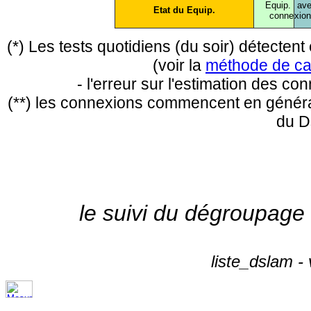
Equip.
ave
Etat du Equip.
conne
xio
(*) Les tests quotidiens (du soir) détecte
(voir la
méthode de ca
- l'erreur sur l'estimation des c
(**) les connexions commencent en général
du D
le suivi du dégroupage
liste_dslam -