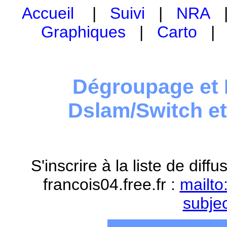
Accueil
|
Suivi
|
NRA
Graphiques
|
Carto
Dégroupage et 
Dslam/Switch e
S'inscrire à la liste de dif
francois04.free.fr :
mailto
subje