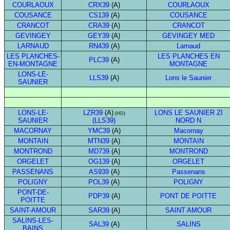
COURLAOUX
CRX39
(A)
COURLAOUX
COUSANCE
CS139
(A)
COUSANCE
CRANCOT
CRA39
(A)
CRANCOT
GEVINGEY
GEY39
(A)
GEVINGEY MED
LARNAUD
RN439
(A)
Larnaud
LES PLANCHES-
LES PLANCHES EN
PLC39
(A)
EN-MONTAGNE
MONTAGNE
LONS-LE-
LLS39
(A)
Lons le Saunier
SAUNIER
LONS-LE-
LZR39
(A)
LONS LE SAUNIER ZI
(HD)
SAUNIER
(LLS39)
NORD N
MACORNAY
YMC39
(A)
Macornay
MONTAIN
MTN39
(A)
MONTAIN
MONTROND
MD739
(A)
MONTROND
ORGELET
OG139
(A)
ORGELET
PASSENANS
AS939
(A)
Passenans
POLIGNY
POL39
(A)
POLIGNY
PONT-DE-
PDP39
(A)
PONT DE POITTE
POITTE
SAINT-AMOUR
SAR39
(A)
SAINT AMOUR
SALINS-LES-
SAL39
(A)
SALINS
BAINS