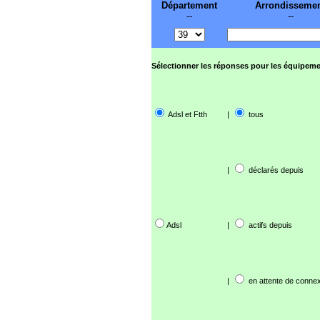
Département
Arrondisseme
--
--
Sélectionner les réponses pour les équipeme
Adsl et Ftth
|
tous
|
déclarés depuis
Adsl
|
actifs depuis
|
en attente de connex