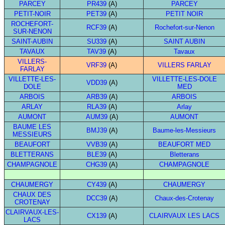
PARCEY
PR439
(A)
PARCEY
PETIT-NOIR
PET39
(A)
PETIT NOIR
ROCHEFORT-
RCF39
(A)
Rochefort-sur-Nenon
SUR-NENON
SAINT-AUBIN
SU339
(A)
SAINT AUBIN
TAVAUX
TAV39
(A)
Tavaux
VILLERS-
VRF39
(A)
VILLERS FARLAY
FARLAY
VILLETTE-LES-
VILLETTE-LES-DOLE
VDD39
(A)
DOLE
MED
ARBOIS
ARB39
(A)
ARBOIS
ARLAY
RLA39
(A)
Arlay
AUMONT
AUM39
(A)
AUMONT
BAUME LES
BMJ39
(A)
Baume-les-Messieurs
MESSIEURS
BEAUFORT
VVB39
(A)
BEAUFORT MED
BLETTERANS
BLE39
(A)
Bletterans
CHAMPAGNOLE
CHG39
(A)
CHAMPAGNOLE
CHAUMERGY
CY439
(A)
CHAUMERGY
CHAUX DES
DCC39
(A)
Chaux-des-Crotenay
CROTENAY
CLAIRVAUX-LES-
CX139
(A)
CLAIRVAUX LES LACS
LACS