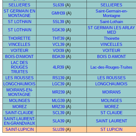
SELLIERES
SL639
(A)
SELLIERES
ST GERMAIN EN
Saint-Germain-en-
GMH39
(A)
MONTAGNE
Montagne
ST LOTHAIN
5SL39
(A)
Saint-Lothain
ST GERMAIN LES ARLAY
ST LOTHAIN
SGK39
(A)
MED
THOIRETTE
THT39
(A)
Thoirette
VINCELLES
VCL39
(A)
VINCELLES
VOITEUR
VOI39
(A)
VOITEUR
BOIS-D'AMONT
BDA39
(A)
BOIS D AMONT
LAC DES
ROUGES
4LR39
(A)
Lac-des-Rouges-Truites
TRUITES
LES ROUSSES
RS139
(A)
LES ROUSSES
LONGCHAUMOIS
LGC39
(A)
LONGCHAUMOIS
MOIRANS-EN-
MR239
(A)
MOIRANS
MONTAGNE
MOLINGES
MLG39
(A)
MOLINGES
MOREZ
MRZ39
(A)
MOREZ
SAINT-CLAUDE
SCL39
(A)
ST CLAUDE
SAINT-LAURENT-
SLA39
(A)
SAINT LAURENT
EN-GRANDVAUX
SAINT-LUPICIN
SLU39
(A)
ST LUPICIN