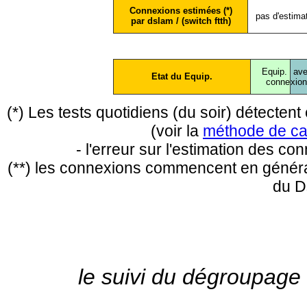
Connexions estimées (*)
pas d'estima
par dslam / (switch ftth)
Equip.
ave
Etat du Equip.
conne
xio
(*) Les tests quotidiens (du soir) détecte
(voir la
méthode de ca
- l'erreur sur l'estimation des c
(**) les connexions commencent en général
du D
le suivi du dégroupage