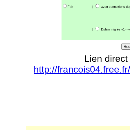
Ftth
|
avec connexions de
|
Dslam migrés v1=>v
Lien direct
http://francois04.free