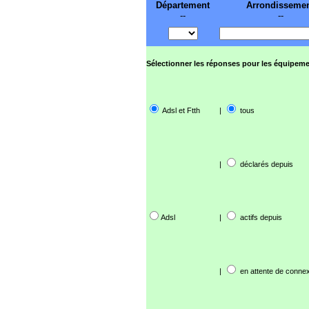
Département
Arrondisseme
--
--
Sélectionner les réponses pour les équipeme
Adsl et Ftth
|
tous
|
déclarés depuis
Adsl
|
actifs depuis
|
en attente de connex