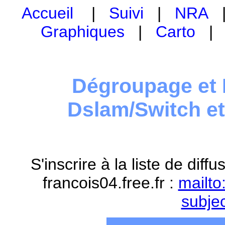
Accueil
|
Suivi
|
NRA
Graphiques
|
Carto
Dégroupage et 
Dslam/Switch e
S'inscrire à la liste de dif
francois04.free.fr :
mailto
subje