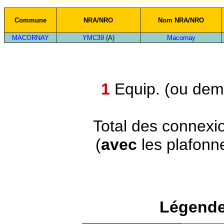
Commune
NRA/NRO
Nom NRA/NRO
MACORNAY
YMC39
(A)
Macornay
1
Equip. (ou demi
Total des connexi
(
avec
les plafonn
Légende