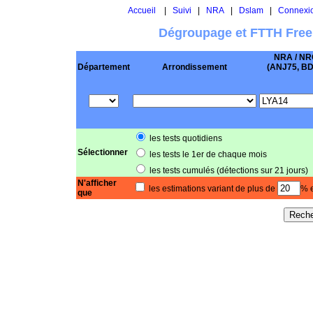
Accueil
|
Suivi
|
NRA
|
Dslam
|
Connexi
Dégroupage et FTTH Free
NRA / NR
Département
Arrondissement
(ANJ75, BD .
les tests quotidiens
Sélectionner
les tests le 1er de chaque mois
les tests cumulés (détections sur 21 jours)
N'afficher
les estimations variant de plus de
% e
que