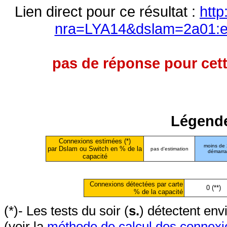
Lien direct pour ce résultat :
http
nra=LYA14&dslam=2a01:e0
pas de réponse pour cett
Légende
Connexions estimées (*)
moins de
par Dslam ou Switch en % de la
pas d'estimation
démarr
capacité
Connexions détectées par carte
0 (**)
% de la capacité
(*)- Les tests du soir (
s.
) détectent en
(voir la
méthode de calcul des connexi