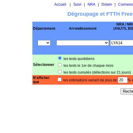
Accueil
|
Suivi
|
NRA
|
Dslam
|
Connexi
Dégroupage et FTTH Free
NRA / NR
Département
Arrondissement
(ANJ75, BD .
les tests quotidiens
Sélectionner
les tests le 1er de chaque mois
les tests cumulés (détections sur 21 jours)
N'afficher
les estimations variant de plus de
% e
que