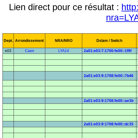
Lien direct pour ce résultat :
http
nra=LY
Dept.
Arrondissement
NRA/NRO
Dslam / Switch
e03
Caen
LYA14
2a01:e03:7:1700:fe00::1f9f
2a01:e03:9:1708:fe00::7b46
2a01:e03:9:1708:fe00::ae3b
2a01:e03:9:1708:fe00::dc35