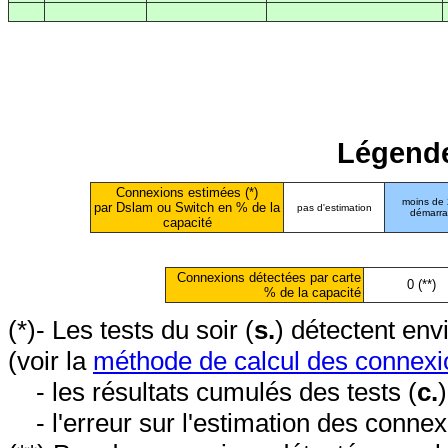
Légende
Connexions estimées (*)
moins de
par Dslam ou Switch en % de la
pas d'estimation
démarr
capacité
Connexions détectées par carte
0 (**)
% de la capacité
(*)- Les tests du soir (
s.
) détectent en
(voir la
méthode de calcul des connexi
- les résultats cumulés des tests (
c.
- l'erreur sur l'estimation des conne