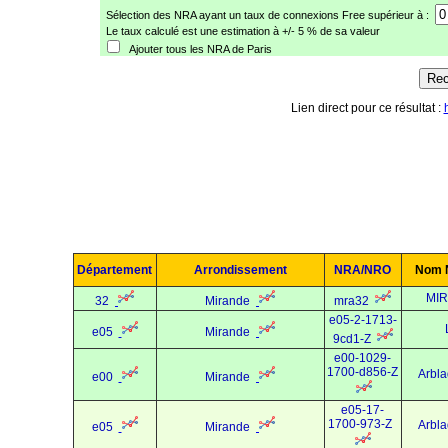
Sélection des NRA ayant un taux de connexions Free supérieur à :
Le taux calculé est une estimation à +/- 5 % de sa valeur
Ajouter tous les NRA de Paris
Lien direct pour ce résultat :
Département
Arrondissement
NRA/NRO
Nom 
MI
32
Mirande
mra32
e05-2-1713-
e05
Mirande
9cd1-Z
e00-1029-
1700-d856-Z
Arbla
e00
Mirande
e05-17-
1700-973-Z
Arbla
e05
Mirande