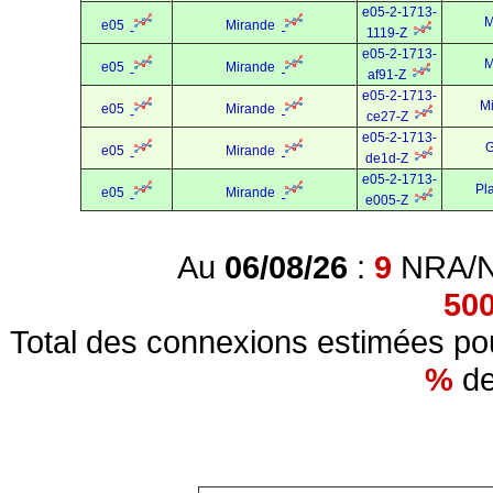
e05-2-1713-
M
e05
Mirande
1119-Z
e05-2-1713-
M
e05
Mirande
af91-Z
e05-2-1713-
M
e05
Mirande
ce27-Z
e05-2-1713-
G
e05
Mirande
de1d-Z
e05-2-1713-
Pl
e05
Mirande
e005-Z
Au
06/08/26
:
9
NRA/NR
50
Total des connexions estimées pou
%
de