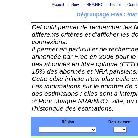
Accueil
|
Suivi
|
NRA/NRO
|
Dslam
|
Conne
Dégroupage Free : éta
Cet outil permet de rechercher les
différents critères et d'afficher le
connexions.
Il permet en particulier de rechercher
annoncée par Free en 2006 pour le 
des abonnés en fibre optique (FTT
15% des abonnés et NRA parisiens.
Cette cible initiale n'est plus celle e
Les informations sur le nombre de c
des estimations : elles sont à inter
Pour chaque NRA/NRO, ville, ou d
l'historique des estimations.
Région
Département