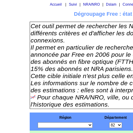
Accueil
|
Suivi
|
NRA/NRO
|
Dslam
|
Conne
Dégroupage Free : éta
Cet outil permet de rechercher les
différents critères et d'afficher le
connexions.
Il permet en particulier de rechercher
annoncée par Free en 2006 pour le 
des abonnés en fibre optique (FTT
15% des abonnés et NRA parisiens.
Cette cible initiale n'est plus celle e
Les informations sur le nombre de c
des estimations : elles sont à inter
Pour chaque NRA/NRO, ville, ou d
l'historique des estimations.
Région
Département