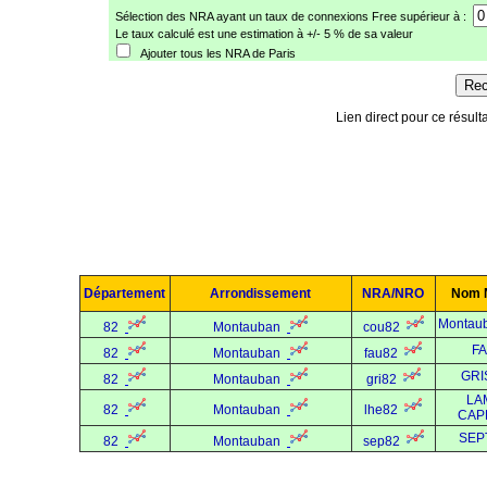
Sélection des NRA ayant un taux de connexions Free supérieur à :
Le taux calculé est une estimation à +/- 5 % de sa valeur
Ajouter tous les NRA de Paris
Lien direct pour ce résulta
Département
Arrondissement
NRA/NRO
Nom 
Montau
82
Montauban
cou82
FA
82
Montauban
fau82
GRI
82
Montauban
gri82
LA
82
Montauban
lhe82
CAP
SEP
82
Montauban
sep82