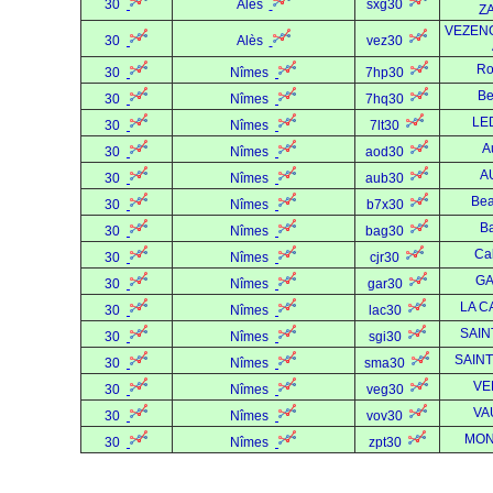
30
Alès
sxg30
ZA
VEZEN
30
Alès
vez30
Ro
30
Nîmes
7hp30
Be
30
Nîmes
7hq30
LE
30
Nîmes
7lt30
A
30
Nîmes
aod30
A
30
Nîmes
aub30
Bea
30
Nîmes
b7x30
B
30
Nîmes
bag30
Ca
30
Nîmes
cjr30
G
30
Nîmes
gar30
LA C
30
Nîmes
lac30
SAIN
30
Nîmes
sgi30
SAIN
30
Nîmes
sma30
VE
30
Nîmes
veg30
VA
30
Nîmes
vov30
MON
30
Nîmes
zpt30