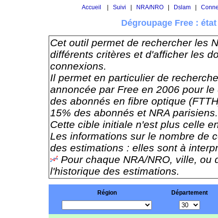
Accueil
|
Suivi
|
NRA/NRO
|
Dslam
|
Conne
Dégroupage Free : éta
Cet outil permet de rechercher les
différents critères et d'afficher le
connexions.
Il permet en particulier de rechercher
annoncée par Free en 2006 pour le 
des abonnés en fibre optique (FTT
15% des abonnés et NRA parisiens.
Cette cible initiale n'est plus celle e
Les informations sur le nombre de c
des estimations : elles sont à inter
Pour chaque NRA/NRO, ville, ou d
l'historique des estimations.
Région
Département