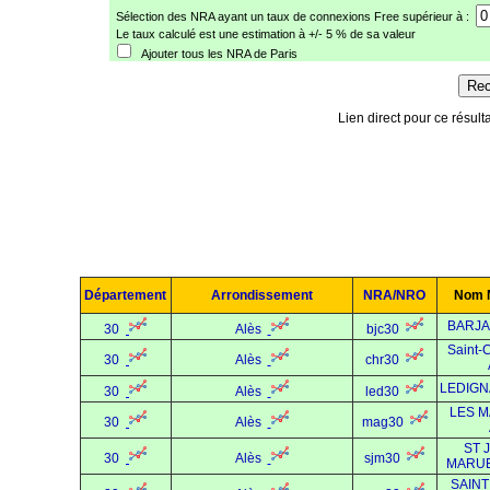
Sélection des NRA ayant un taux de connexions Free supérieur à :
Le taux calculé est une estimation à +/- 5 % de sa valeur
Ajouter tous les NRA de Paris
Lien direct pour ce résulta
Département
Arrondissement
NRA/NRO
Nom 
BARJA
30
Alès
bjc30
Saint-C
30
Alès
chr30
LEDIGN
30
Alès
led30
LES M
30
Alès
mag30
ST 
30
Alès
sjm30
MARUE
SAINT