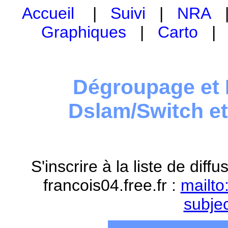
Accueil
|
Suivi
|
NRA
Graphiques
|
Carto
Dégroupage et 
Dslam/Switch e
S'inscrire à la liste de dif
francois04.free.fr :
mailto
subje