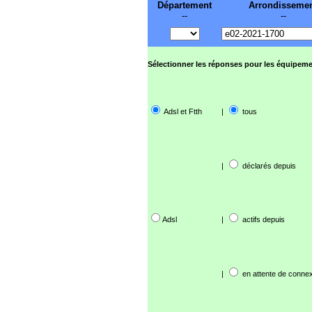
Département
Arrondisseme
--
--
Sélectionner les réponses pour les équipeme
Adsl et Ftth
|
tous
|
déclarés depuis
Adsl
|
actifs depuis
|
en attente de connex