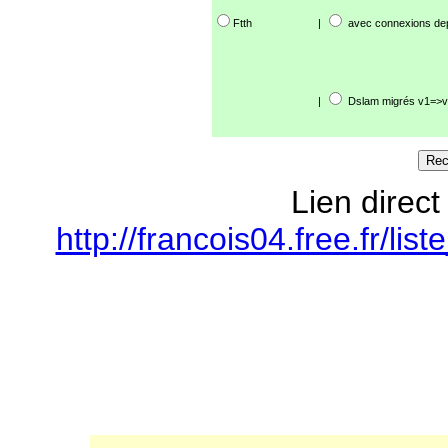
Ftth
|
avec connexions de
|
Dslam migrés v1=>v
Lien direct
http://francois04.free.fr/l