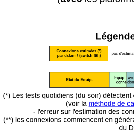
Légende
Connexions estimées (*)
pas d'estima
par dslam / (switch ftth)
Equip.
ave
Etat du Equip.
conne
xio
(*) Les tests quotidiens (du soir) détecte
(voir la
méthode de ca
- l'erreur sur l'estimation des c
(**) les connexions commencent en général
du D