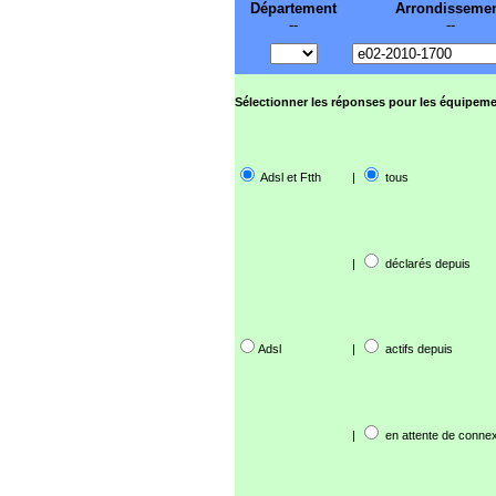
Département
Arrondisseme
--
--
Sélectionner les réponses pour les équipeme
Adsl et Ftth
|
tous
|
déclarés depuis
Adsl
|
actifs depuis
|
en attente de connex