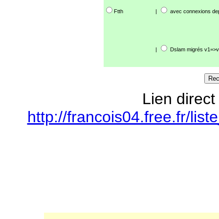
Ftth
|
avec connexions de
|
Dslam migrés v1=>v
Lien direct
http://francois04.free.fr/l