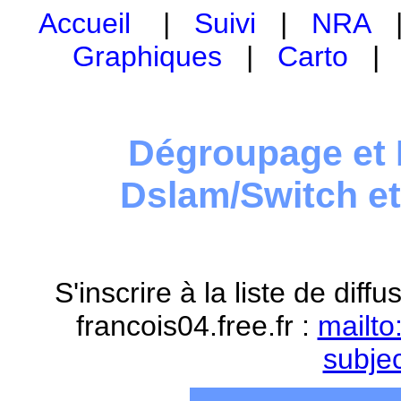
Accueil
|
Suivi
|
NRA
Graphiques
|
Carto
Dégroupage et 
Dslam/Switch e
S'inscrire à la liste de dif
francois04.free.fr :
mailto
subje