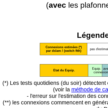
(
avec
les plafonn
Légende
Connexions estimées (*)
pas d'estima
par dslam / (switch ftth)
Equip.
ave
Etat du Equip.
conne
xio
(*) Les tests quotidiens (du soir) détecte
(voir la
méthode de ca
- l'erreur sur l'estimation des c
(**) les connexions commencent en général