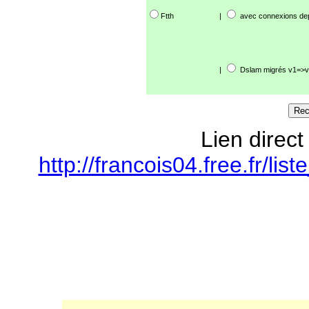
Ftth
|
avec connexions de
|
Dslam migrés v1=>v
Lien direct
http://francois04.free.fr/l