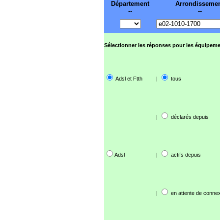
Département
Arrondisseme
--
--
Sélectionner les réponses pour les équipeme
Adsl et Ftth
|
tous
|
déclarés depuis
Adsl
|
actifs depuis
|
en attente de connex