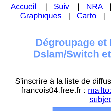
Accueil
|
Suivi
|
NRA
Graphiques
|
Carto
Dégroupage et 
Dslam/Switch e
S'inscrire à la liste de dif
francois04.free.fr :
mailto
subje