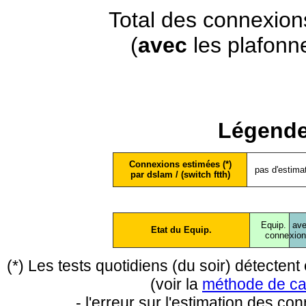
Total des connexion
(
avec
les plafonn
Légende
Connexions estimées (*)
pas d'estima
par dslam / (switch ftth)
Equip.
ave
Etat du Equip.
conne
xio
(*) Les tests quotidiens (du soir) détecte
(voir la
méthode de ca
- l'erreur sur l'estimation des c