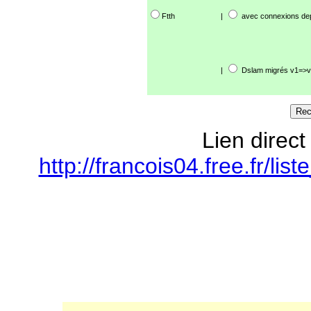
Ftth
|
avec connexions de
|
Dslam migrés v1=>v
Lien direct
http://francois04.free.fr/l