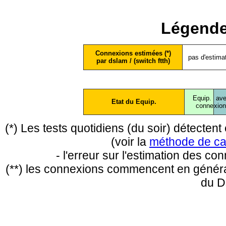
Légende
Connexions estimées (*)
pas d'estima
par dslam / (switch ftth)
Equip.
ave
Etat du Equip.
conne
xio
(*) Les tests quotidiens (du soir) détecte
(voir la
méthode de ca
- l'erreur sur l'estimation des c
(**) les connexions commencent en général
du D