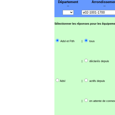
Département
Arrondisseme
--
--
Sélectionner les réponses pour les équipeme
Adsl et Ftth
|
tous
|
déclarés depuis
Adsl
|
actifs depuis
|
en attente de connex