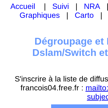
Accueil
|
Suivi
|
NRA
Graphiques
|
Carto
Dégroupage et 
Dslam/Switch e
S'inscrire à la liste de dif
francois04.free.fr :
mailto
subje